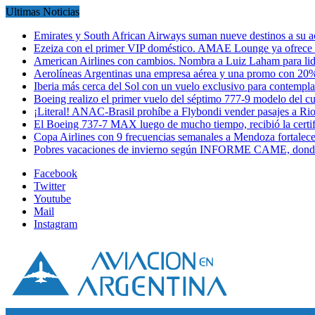
Ultimas Noticias
Emirates y South African Airways suman nueve destinos a su
Ezeiza con el primer VIP doméstico. AMAE Lounge ya ofrece
American Airlines con cambios. Nombra a Luiz Laham para lid
Aerolíneas Argentinas una empresa aérea y una promo con 2
Iberia más cerca del Sol con un vuelo exclusivo para contempl
Boeing realizo el primer vuelo del séptimo 777-9 modelo del 
¡Literal! ANAC-Brasil prohíbe a Flybondi vender pasajes a Ri
El Boeing 737-7 MAX luego de mucho tiempo, recibió la certi
Copa Airlines con 9 frecuencias semanales a Mendoza fortalec
Pobres vacaciones de invierno según INFORME CAME, donde
Facebook
Twitter
Youtube
Mail
Instagram