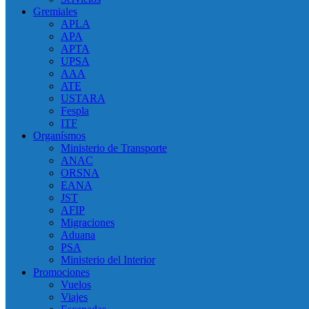
Gremiales
APLA
APA
APTA
UPSA
AAA
ATE
USTARA
Fespla
ITF
Organísmos
Ministerio de Transporte
ANAC
ORSNA
EANA
JST
AFIP
Migraciones
Aduana
PSA
Ministerio del Interior
Promociones
Vuelos
Viajes