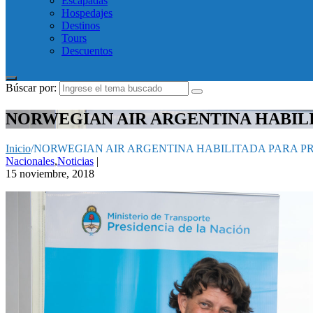
Escapadas
Hospedajes
Destinos
Tours
Descuentos
Búscar por:
NORWEGIAN AIR ARGENTINA HABIL
Inicio
/
NORWEGIAN AIR ARGENTINA HABILITADA PARA P
Nacionales
,
Noticias
|
15 noviembre, 2018