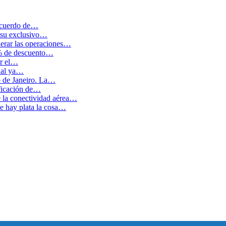
 acuerdo de…
 su exclusivo…
erar las operaciones…
0% de descuento…
ar el…
cual ya…
o de Janeiro. La…
ficación de…
e la conectividad aérea…
 hay plata la cosa…