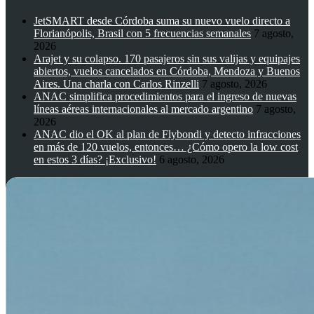
JetSMART desde Córdoba suma su nuevo vuelo directo a
Florianópolis, Brasil con 5 frecuencias semanales
7 agosto,
2026
Arajet y su colapso. 170 pasajeros sin sus valijas y equipajes
abiertos, vuelos cancelados en Córdoba, Mendoza y Buenos
Aires. Una charla con Carlos Rinzelli
7 agosto, 2026
ANAC simplifica procedimientos para el ingreso de nuevas
líneas aéreas internacionales al mercado argentino
7 agosto,
2026
ANAC dio el OK al plan de Flybondi y detecto infracciones
en más de 120 vuelos, entonces… ¿Cómo opero la low cost
en estos 3 días? ¡Exclusivo!
6 agosto, 2026