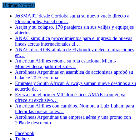
Ultimas Noticias
JetSMART desde Córdoba suma su nuevo vuelo directo a
Florianópolis, Brasil con…
Arajet y su colapso. 170 pasajeros sin sus valijas y equipajes
abiertos,…
ANAC simplifica procedimientos para el ingreso de nuevas
líneas aéreas internacionales al…
ANAC dio el OK al plan de Flybondi y detecto infracciones
en…
American Airlines retoma su ruta estacional Miami-
Montevideo a partir del 3 de…
Aerolíneas Argentinas en asamblea de accionistas aprobó su
balance 2025 con una…
Emirates y South African Airways suman nueve destinos a su
acuerdo de…
Ezeiza con el primer VIP doméstico. AMAE Lounge ya
ofrece su exclusivo…
American Airlines con cambios. Nombra a Luiz Laham para
liderar las operaciones…
Aerolíneas Argentinas una empresa aérea y una promo con
20% de descuento…
Facebook
Twitter