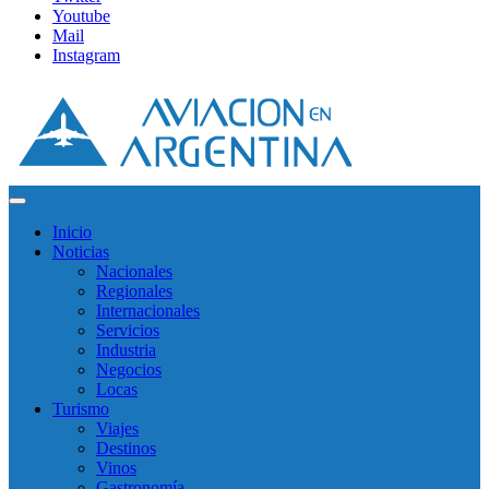
Youtube
Mail
Instagram
Inicio
Noticias
Nacionales
Regionales
Internacionales
Servicios
Industria
Negocios
Locas
Turismo
Viajes
Destinos
Vinos
Gastronomía