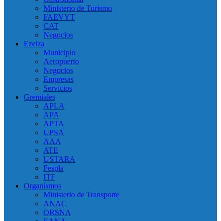
Ministerio de Turismo
FAEVYT
CAT
Negocios
Ezeiza
Municipio
Aeropuerto
Negocios
Empresas
Servicios
Gremiales
APLA
APA
APTA
UPSA
AAA
ATE
USTARA
Fespla
ITF
Organísmos
Ministerio de Transporte
ANAC
ORSNA