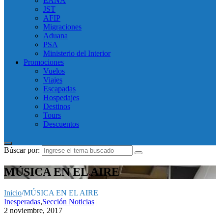
EANA
JST
AFIP
Migraciones
Aduana
PSA
Ministerio del Interior
Promociones
Vuelos
Viajes
Escapadas
Hospedajes
Destinos
Tours
Descuentos
Búscar por:
MÚSICA EN EL AIRE
Inicio
/
MÚSICA EN EL AIRE
Inesperadas
,
Sección Noticias
|
2 noviembre, 2017