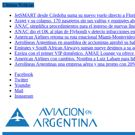
Ultimas Noticias
JetSMART desde Córdoba suma su nuevo vuelo directo a Flori
Arajet y su colapso. 170 pasajeros sin sus valijas y equipajes a
ANAC simplifica procedimientos para el ingreso de nuevas líne
ANAC dio el OK al plan de Flybondi y detecto infracciones 
American Airlines retoma su ruta estacional Miami-Montevideo 
Aerolíneas Argentinas en asamblea de accionistas aprobó su 
Emirates y South African Airways suman nueve destinos a su
Ezeiza con el primer VIP doméstico. AMAE Lounge ya ofrece
American Airlines con cambios. Nombra a Luiz Laham para lid
Aerolíneas Argentinas una empresa aérea y una promo con 2
Facebook
Twitter
Youtube
Mail
Instagram