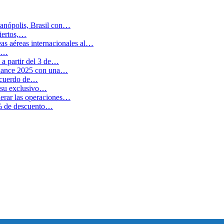
anópolis, Brasil con…
biertos,…
as aéreas internacionales al…
en…
a partir del 3 de…
balance 2025 con una…
 acuerdo de…
 su exclusivo…
erar las operaciones…
0% de descuento…