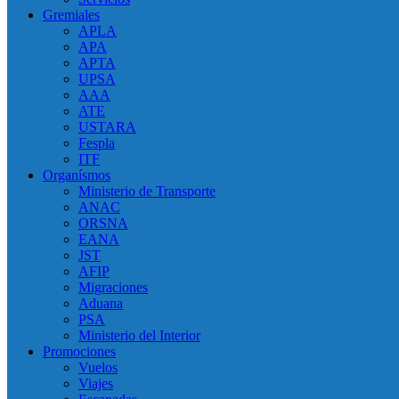
Gremiales
APLA
APA
APTA
UPSA
AAA
ATE
USTARA
Fespla
ITF
Organísmos
Ministerio de Transporte
ANAC
ORSNA
EANA
JST
AFIP
Migraciones
Aduana
PSA
Ministerio del Interior
Promociones
Vuelos
Viajes