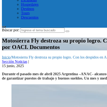
Escapadas
Hospedajes
Destinos
Tours
Descuentos
Búscar por:
Motosierra Fly destroza su propio logro. C
por OACI. Documentos
Inicio
/
Motosierra Fly destroza su propio logro. Con los despidos en
Sección Noticias
|
15 junio, 2025
Durante el pasado mes de abril 2025 Argentina –ANAC- alcanzo u
de garantizar puestos de trabajo y buenos sueldos. Un mes y med