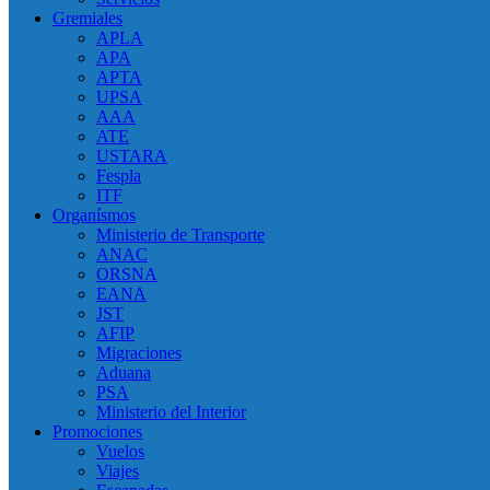
Gremiales
APLA
APA
APTA
UPSA
AAA
ATE
USTARA
Fespla
ITF
Organísmos
Ministerio de Transporte
ANAC
ORSNA
EANA
JST
AFIP
Migraciones
Aduana
PSA
Ministerio del Interior
Promociones
Vuelos
Viajes