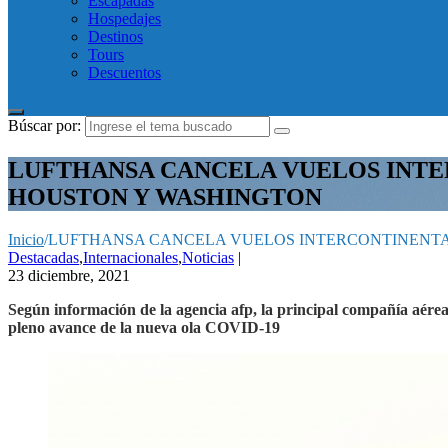
Escapadas
Hospedajes
Destinos
Tours
Descuentos
Búscar por:
LUFTHANSA CANCELA VUELOS INTE
HOUSTON Y WASHINGTON
Inicio
/
LUFTHANSA CANCELA VUELOS INTERCONTINENTA
Destacadas
,
Internacionales
,
Noticias
|
23 diciembre, 2021
Según información de la agencia afp, la principal compañía aére
pleno avance de la nueva ola COVID-19