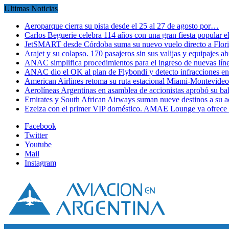
Ultimas Noticias
Aeroparque cierra su pista desde el 25 al 27 de agosto por…
Carlos Beguerie celebra 114 años con una gran fiesta popular
JetSMART desde Córdoba suma su nuevo vuelo directo a Flori
Arajet y su colapso. 170 pasajeros sin sus valijas y equipajes a
ANAC simplifica procedimientos para el ingreso de nuevas líne
ANAC dio el OK al plan de Flybondi y detecto infracciones 
American Airlines retoma su ruta estacional Miami-Montevideo 
Aerolíneas Argentinas en asamblea de accionistas aprobó su 
Emirates y South African Airways suman nueve destinos a su
Ezeiza con el primer VIP doméstico. AMAE Lounge ya ofrece
Facebook
Twitter
Youtube
Mail
Instagram