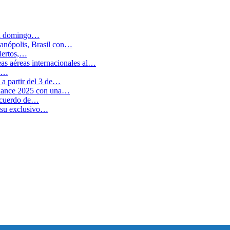
 el domingo…
anópolis, Brasil con…
biertos,…
as aéreas internacionales al…
en…
a partir del 3 de…
balance 2025 con una…
 acuerdo de…
 su exclusivo…