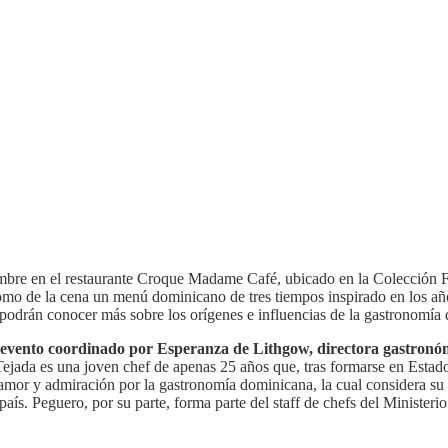
mbre en el restaurante Croque Madame Café, ubicado en la Colección For
omo de la cena un menú dominicano de tres tiempos inspirado en los año
es podrán conocer más sobre los orígenes e influencias de la gastronomía
n evento coordinado por Esperanza de Lithgow, directora gastron
ejada es una joven chef de apenas 25 años que, tras formarse en Estado
u amor y admiración por la gastronomía dominicana, la cual considera s
país. Peguero, por su parte, forma parte del staff de chefs del Minist