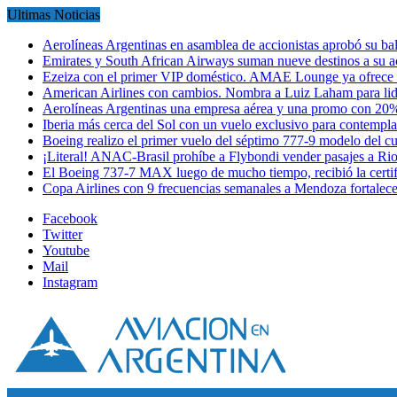
Ultimas Noticias
Aerolíneas Argentinas en asamblea de accionistas aprobó su 
Emirates y South African Airways suman nueve destinos a su
Ezeiza con el primer VIP doméstico. AMAE Lounge ya ofrece
American Airlines con cambios. Nombra a Luiz Laham para lid
Aerolíneas Argentinas una empresa aérea y una promo con 2
Iberia más cerca del Sol con un vuelo exclusivo para contempl
Boeing realizo el primer vuelo del séptimo 777-9 modelo del 
¡Literal! ANAC-Brasil prohíbe a Flybondi vender pasajes a Ri
El Boeing 737-7 MAX luego de mucho tiempo, recibió la certi
Copa Airlines con 9 frecuencias semanales a Mendoza fortalec
Facebook
Twitter
Youtube
Mail
Instagram