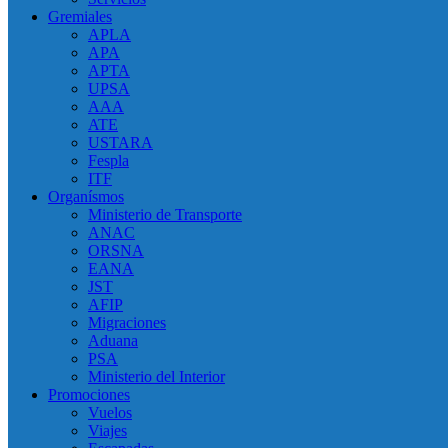
Gremiales
APLA
APA
APTA
UPSA
AAA
ATE
USTARA
Fespla
ITF
Organísmos
Ministerio de Transporte
ANAC
ORSNA
EANA
JST
AFIP
Migraciones
Aduana
PSA
Ministerio del Interior
Promociones
Vuelos
Viajes