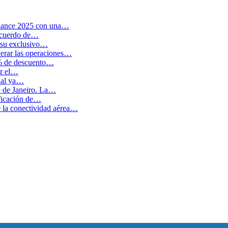
balance 2025 con una…
 acuerdo de…
 su exclusivo…
erar las operaciones…
0% de descuento…
ar el…
cual ya…
o de Janeiro. La…
ficación de…
e la conectividad aérea…