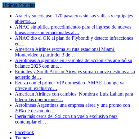
Ultimas Noticias
Arajet y su colapso. 170 pasajeros sin sus valijas y equipajes
abiertos,…
ANAC simplifica procedimientos para el ingreso de nuevas
líneas aéreas internacionales al…
ANAC dio el OK al plan de Flybondi y detecto infracciones
en…
American Airlines retoma su ruta estacional Miami-
Montevideo a partir del 3 de…
Aerolíneas Argentinas en asamblea de accionistas aprobó su
balance 2025 con una…
Emirates y South African Airways suman nueve destinos a su
acuerdo de…
Ezeiza con el primer VIP doméstico. AMAE Lounge ya
ofrece su exclusivo…
American Airlines con cambios. Nombra a Luiz Laham para
liderar las operaciones…
Aerolíneas Argentinas una empresa aérea y una promo con
20% de descuento…
Iberia más cerca del Sol con un vuelo exclusivo para
contemplar el…
Facebook
Twitter