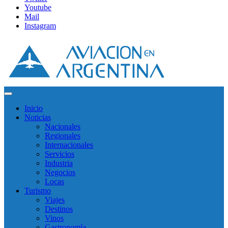
Youtube
Mail
Instagram
Inicio
Noticias
Nacionales
Regionales
Internacionales
Servicios
Industria
Negocios
Locas
Turismo
Viajes
Destinos
Vinos
Gastronomía