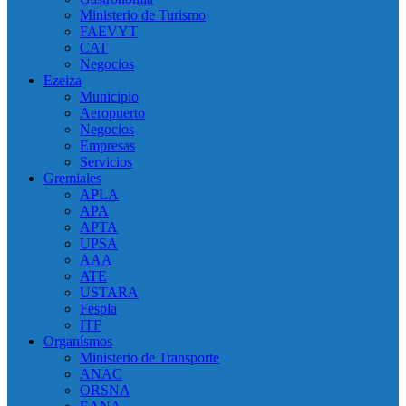
Ministerio de Turismo
FAEVYT
CAT
Negocios
Ezeiza
Municipio
Aeropuerto
Negocios
Empresas
Servicios
Gremiales
APLA
APA
APTA
UPSA
AAA
ATE
USTARA
Fespla
ITF
Organísmos
Ministerio de Transporte
ANAC
ORSNA