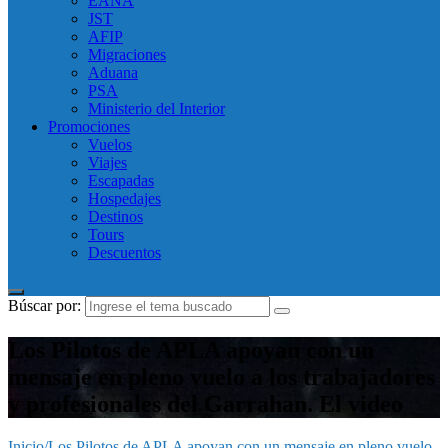
EANA
JST
AFIP
Migraciones
Aduana
PSA
Ministerio del Interior
Promociones
Vuelos
Viajes
Escapadas
Hospedajes
Destinos
Tours
Descuentos
Búscar por:
Los Pilotos de APLA apoyan con un
mensaje en pleno vuelo a los trabajadores
y profesionales del Garrahan. El video
Inicio
/
Los Pilotos de APLA apoyan con un mensaje en pleno vuelo