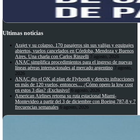
Ultimas noticias
Arajet y su colapso. 170 pasajeros sin sus valijas y equipajes
abiertos, vuelos cancelados en Córdoba, Mendoza y Buenos
Aires. Una charla con Carlos Rinzelli
7 agosto, 2026
ANAC simplifica procedimientos para el ingreso de nuevas
líneas aéreas internacionales al mercado argentino
7 agosto,
2026
ANAC dio el OK al plan de Flybondi y detecto infracciones
en más de 120 vuelos, entonces… ¿Cómo opero la low cost
en estos 3 días? ¡Exclusivo!
6 agosto, 2026
American Airlines retoma su ruta estacional Miami-
Montevideo a partir del 3 de diciembre con Boeing 787-8 y 7
frecuencias semanales
6 agosto, 2026