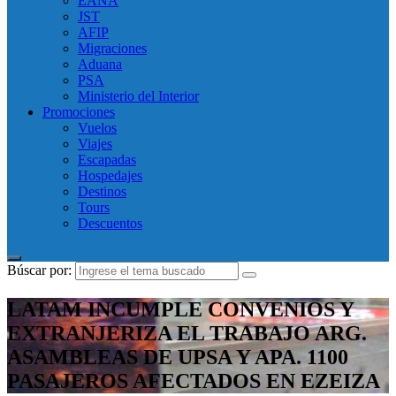
EANA
JST
AFIP
Migraciones
Aduana
PSA
Ministerio del Interior
Promociones
Vuelos
Viajes
Escapadas
Hospedajes
Destinos
Tours
Descuentos
Búscar por:
LATAM INCUMPLE CONVENIOS Y
EXTRANJERIZA EL TRABAJO ARG.
ASAMBLEAS DE UPSA Y APA. 1100
PASAJEROS AFECTADOS EN EZEIZA