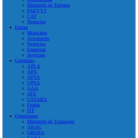
Ministerio de Turismo
FAEVYT
CAT
Negocios
Ezeiza
Municipio
Aeropuerto
Negocios
Empresas
Servicios
Gremiales
APLA
APA
APTA
UPSA
AAA
ATE
USTARA
Fespla
ITF
Organísmos
Ministerio de Transporte
ANAC
ORSNA