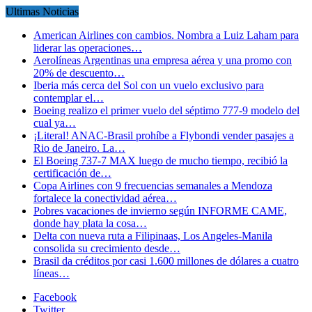
Ultimas Noticias
American Airlines con cambios. Nombra a Luiz Laham para
liderar las operaciones…
Aerolíneas Argentinas una empresa aérea y una promo con
20% de descuento…
Iberia más cerca del Sol con un vuelo exclusivo para
contemplar el…
Boeing realizo el primer vuelo del séptimo 777-9 modelo del
cual ya…
¡Literal! ANAC-Brasil prohíbe a Flybondi vender pasajes a
Rio de Janeiro. La…
El Boeing 737-7 MAX luego de mucho tiempo, recibió la
certificación de…
Copa Airlines con 9 frecuencias semanales a Mendoza
fortalece la conectividad aérea…
Pobres vacaciones de invierno según INFORME CAME,
donde hay plata la cosa…
Delta con nueva ruta a Filipinaas, Los Angeles-Manila
consolida su crecimiento desde…
Brasil da créditos por casi 1.600 millones de dólares a cuatro
líneas…
Facebook
Twitter