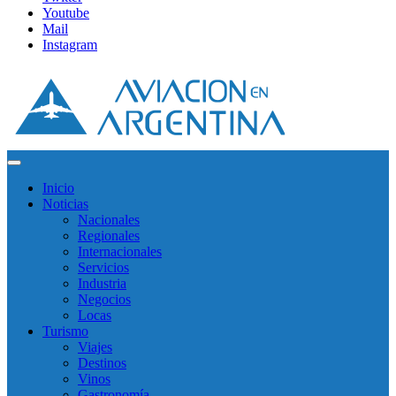
Youtube
Mail
Instagram
Inicio
Noticias
Nacionales
Regionales
Internacionales
Servicios
Industria
Negocios
Locas
Turismo
Viajes
Destinos
Vinos
Gastronomía