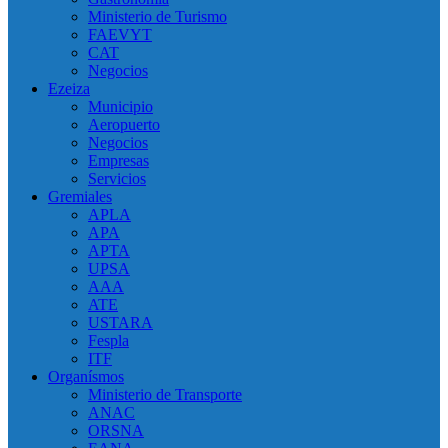
Ministerio de Turismo
FAEVYT
CAT
Negocios
Ezeiza
Municipio
Aeropuerto
Negocios
Empresas
Servicios
Gremiales
APLA
APA
APTA
UPSA
AAA
ATE
USTARA
Fespla
ITF
Organísmos
Ministerio de Transporte
ANAC
ORSNA