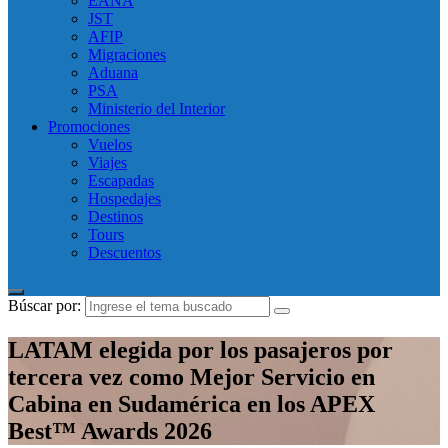
EANA
JST
AFIP
Migraciones
Aduana
PSA
Ministerio del Interior
Promociones
Vuelos
Viajes
Escapadas
Hospedajes
Destinos
Tours
Descuentos
Búscar por:
LATAM elegida por los pasajeros por
tercera vez como Mejor Servicio en
Cabina en Sudamérica en los APEX
Best™ Awards 2026