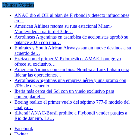
Ultimas Noticias
ANAC dio el OK al plan de Flybondi y detecto infracciones
en…
American Airlines retoma su ruta estacional Miami-
Montevideo a partir del 3 de…
Aerolíneas Argentinas en asamblea de accionistas aprobó su
balance 2025 con una…
Emirates y South African Airways suman nueve destinos a su
acuerdo de…
Ezeiza con el primer VIP doméstico. AMAE Lounge ya
ofrece su exclusivo…
American Airlines con cambios. Nombra a Luiz Laham para
liderar las operaciones…
Aerolíneas Argentinas una empresa aérea y una promo con
20% de descuento…
Iberia más cerca del Sol con un vuelo exclusivo para
contemplar el…
Boeing realizo el primer vuelo del séptimo 777-9 modelo del
cual ya…
¡Literal! ANAC-Brasil prohíbe a Flybondi vender pasajes a
Rio de Janeiro. La…
Facebook
Twitter