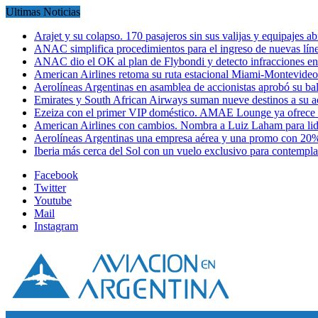
Ultimas Noticias
Arajet y su colapso. 170 pasajeros sin sus valijas y equipajes a
ANAC simplifica procedimientos para el ingreso de nuevas líne
ANAC dio el OK al plan de Flybondi y detecto infracciones 
American Airlines retoma su ruta estacional Miami-Montevideo 
Aerolíneas Argentinas en asamblea de accionistas aprobó su 
Emirates y South African Airways suman nueve destinos a su
Ezeiza con el primer VIP doméstico. AMAE Lounge ya ofrece
American Airlines con cambios. Nombra a Luiz Laham para lid
Aerolíneas Argentinas una empresa aérea y una promo con 2
Iberia más cerca del Sol con un vuelo exclusivo para contempl
Facebook
Twitter
Youtube
Mail
Instagram