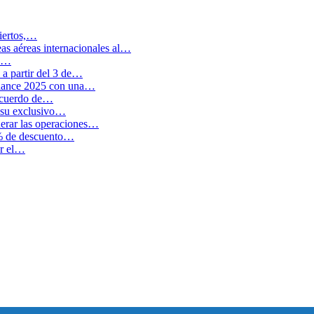
biertos,…
as aéreas internacionales al…
en…
a partir del 3 de…
balance 2025 con una…
 acuerdo de…
 su exclusivo…
erar las operaciones…
0% de descuento…
ar el…