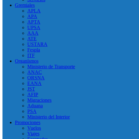
Gremiales
APLA
APA
APTA
UPSA
AAA
ATE
USTARA
Fespla
ITF
Organísmos
Ministerio de Transporte
ANAC
ORSNA
EANA
JST
AFIP
Migraciones
Aduana
PSA
Ministerio del Interior
Promociones
Vuelos
Viajes