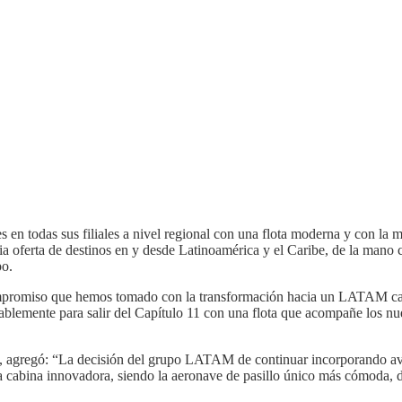
es en todas sus filiales a nivel regional con una flota moderna y con la
lia oferta de destinos en y desde Latinoamérica y el Caribe, de la mano
po.
compromiso que hemos tomado con la transformación hacia un LATAM ca
onsablemente para salir del Capítulo 11 con una flota que acompañe lo
ibe, agregó: “La decisión del grupo LATAM de continuar incorporando a
a cabina innovadora, siendo la aeronave de pasillo único más cómoda,