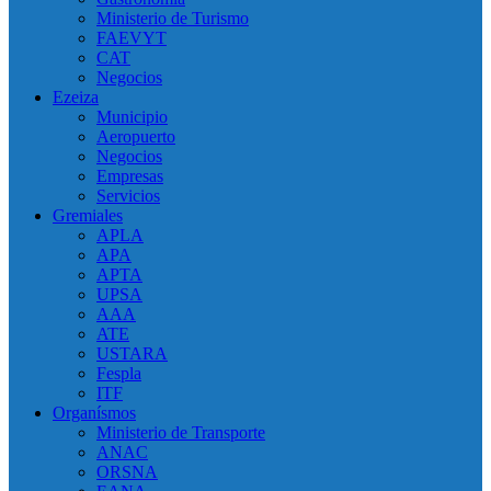
Ministerio de Turismo
FAEVYT
CAT
Negocios
Ezeiza
Municipio
Aeropuerto
Negocios
Empresas
Servicios
Gremiales
APLA
APA
APTA
UPSA
AAA
ATE
USTARA
Fespla
ITF
Organísmos
Ministerio de Transporte
ANAC
ORSNA