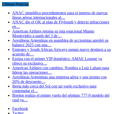
Ultimas Noticias
ANAC simplifica procedimientos para el ingreso de nuevas
líneas aéreas internacionales al…
ANAC dio el OK al plan de Flybondi y detecto infracciones
en…
American Airlines retoma su ruta estacional Miami-
Montevideo a partir del 3 de…
Aerolíneas Argentinas en asamblea de accionistas aprobó su
balance 2025 con una…
Emirates y South African Airways suman nueve destinos a su
acuerdo de…
Ezeiza con el primer VIP doméstico. AMAE Lounge ya
ofrece su exclusivo…
American Airlines con cambios. Nombra a Luiz Laham para
liderar las operaciones…
Aerolíneas Argentinas una empresa aérea y una promo con
20% de descuento…
Iberia más cerca del Sol con un vuelo exclusivo para
contemplar el…
Boeing realizo el primer vuelo del séptimo 777-9 modelo del
cual ya…
Facebook
Twitter