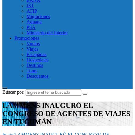
EANA
JST
AFIP
Migraciones
Aduana
PSA
Ministerio del Interior
Promociones
Vuelos
Viajes
Escapadas
Hospedajes
Destinos
Tours
Descuentos
Búscar por:
LAMMENS INAUGURÓ EL
CONGRESO DE AGENTES DE VIAJES
EN TUCUMÁN
Inicio
/
LAMMENS INAUGURÓ EL CONGRESO DE