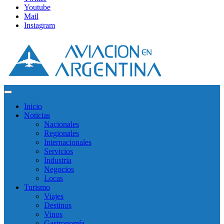
Youtube
Mail
Instagram
Inicio
Noticias
Nacionales
Regionales
Internacionales
Servicios
Industria
Negocios
Locas
Turismo
Viajes
Destinos
Vinos
Gastronomía