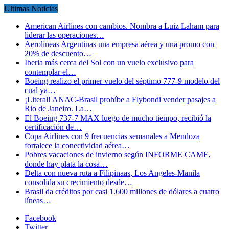
Ultimas Noticias
American Airlines con cambios. Nombra a Luiz Laham para
liderar las operaciones…
Aerolíneas Argentinas una empresa aérea y una promo con
20% de descuento…
Iberia más cerca del Sol con un vuelo exclusivo para
contemplar el…
Boeing realizo el primer vuelo del séptimo 777-9 modelo del
cual ya…
¡Literal! ANAC-Brasil prohíbe a Flybondi vender pasajes a
Rio de Janeiro. La…
El Boeing 737-7 MAX luego de mucho tiempo, recibió la
certificación de…
Copa Airlines con 9 frecuencias semanales a Mendoza
fortalece la conectividad aérea…
Pobres vacaciones de invierno según INFORME CAME,
donde hay plata la cosa…
Delta con nueva ruta a Filipinaas, Los Angeles-Manila
consolida su crecimiento desde…
Brasil da créditos por casi 1.600 millones de dólares a cuatro
líneas…
Facebook
Twitter