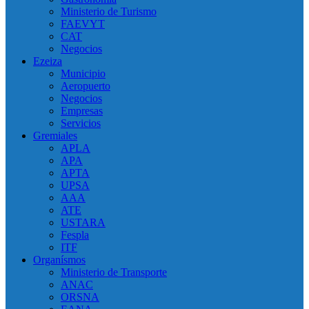
Ministerio de Turismo
FAEVYT
CAT
Negocios
Ezeiza
Municipio
Aeropuerto
Negocios
Empresas
Servicios
Gremiales
APLA
APA
APTA
UPSA
AAA
ATE
USTARA
Fespla
ITF
Organísmos
Ministerio de Transporte
ANAC
ORSNA