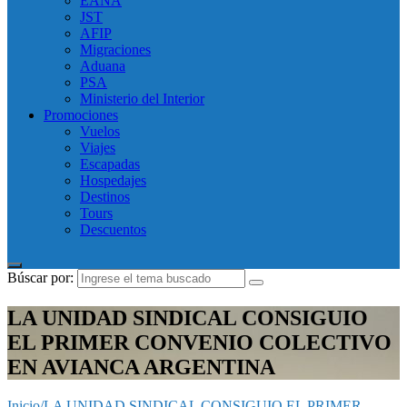
EANA
JST
AFIP
Migraciones
Aduana
PSA
Ministerio del Interior
Promociones
Vuelos
Viajes
Escapadas
Hospedajes
Destinos
Tours
Descuentos
Búscar por:
LA UNIDAD SINDICAL CONSIGUIO
EL PRIMER CONVENIO COLECTIVO
EN AVIANCA ARGENTINA
Inicio
/
LA UNIDAD SINDICAL CONSIGUIO EL PRIMER