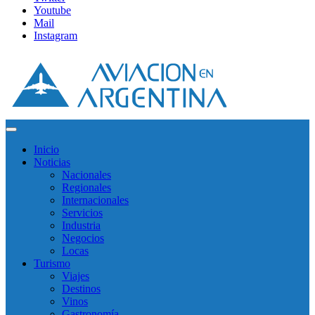
Youtube
Mail
Instagram
Inicio
Noticias
Nacionales
Regionales
Internacionales
Servicios
Industria
Negocios
Locas
Turismo
Viajes
Destinos
Vinos
Gastronomía