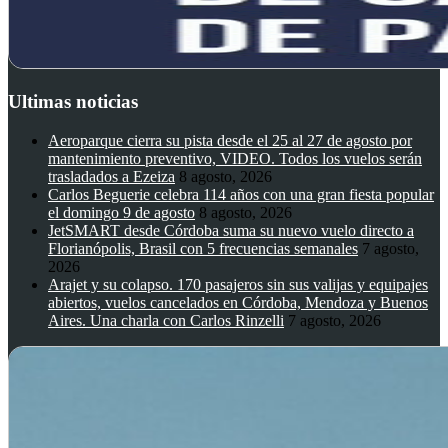
Ultimas noticias
Aeroparque cierra su pista desde el 25 al 27 de agosto por
mantenimiento preventivo, VIDEO. Todos los vuelos serán
trasladados a Ezeiza
8 agosto, 2026
Carlos Beguerie celebra 114 años con una gran fiesta popular
el domingo 9 de agosto
8 agosto, 2026
JetSMART desde Córdoba suma su nuevo vuelo directo a
Florianópolis, Brasil con 5 frecuencias semanales
7 agosto,
2026
Arajet y su colapso. 170 pasajeros sin sus valijas y equipajes
abiertos, vuelos cancelados en Córdoba, Mendoza y Buenos
Aires. Una charla con Carlos Rinzelli
7 agosto, 2026