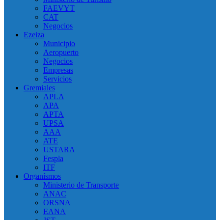
FAEVYT
CAT
Negocios
Ezeiza
Municipio
Aeropuerto
Negocios
Empresas
Servicios
Gremiales
APLA
APA
APTA
UPSA
AAA
ATE
USTARA
Fespla
ITF
Organísmos
Ministerio de Transporte
ANAC
ORSNA
EANA