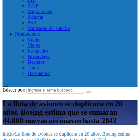
JST
AFIP
Migraciones
Aduana
PSA
Ministerio del Interior
Promociones
Vuelos
Viajes
Escapadas
Hospedajes
Destinos
Tours
Descuentos
Búscar por:
La flota de aviones se duplicara en 20
años. Boeing estima que se sumaran
44.000 nuevas aeronaves hasta 2043
Inicio
/
La flota de aviones se duplicara en 20 años. Boeing estima
que se sumaran 44.000 nuevas aeronaves hasta 2043