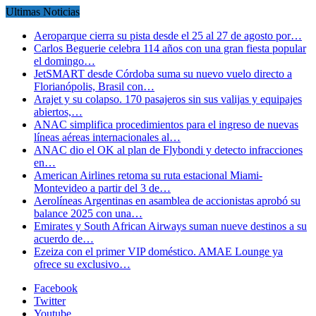
Ultimas Noticias
Aeroparque cierra su pista desde el 25 al 27 de agosto por…
Carlos Beguerie celebra 114 años con una gran fiesta popular
el domingo…
JetSMART desde Córdoba suma su nuevo vuelo directo a
Florianópolis, Brasil con…
Arajet y su colapso. 170 pasajeros sin sus valijas y equipajes
abiertos,…
ANAC simplifica procedimientos para el ingreso de nuevas
líneas aéreas internacionales al…
ANAC dio el OK al plan de Flybondi y detecto infracciones
en…
American Airlines retoma su ruta estacional Miami-
Montevideo a partir del 3 de…
Aerolíneas Argentinas en asamblea de accionistas aprobó su
balance 2025 con una…
Emirates y South African Airways suman nueve destinos a su
acuerdo de…
Ezeiza con el primer VIP doméstico. AMAE Lounge ya
ofrece su exclusivo…
Facebook
Twitter
Youtube