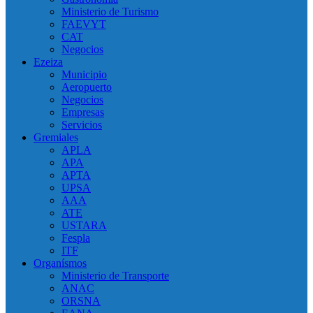
Ministerio de Turismo
FAEVYT
CAT
Negocios
Ezeiza
Municipio
Aeropuerto
Negocios
Empresas
Servicios
Gremiales
APLA
APA
APTA
UPSA
AAA
ATE
USTARA
Fespla
ITF
Organísmos
Ministerio de Transporte
ANAC
ORSNA