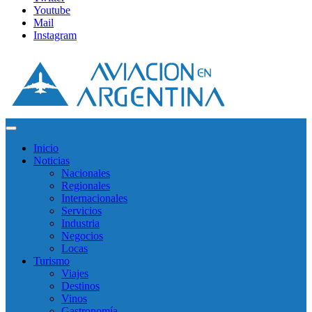
Youtube
Mail
Instagram
Inicio
Noticias
Nacionales
Regionales
Internacionales
Servicios
Industria
Negocios
Locas
Turismo
Viajes
Destinos
Vinos
Gastronomía