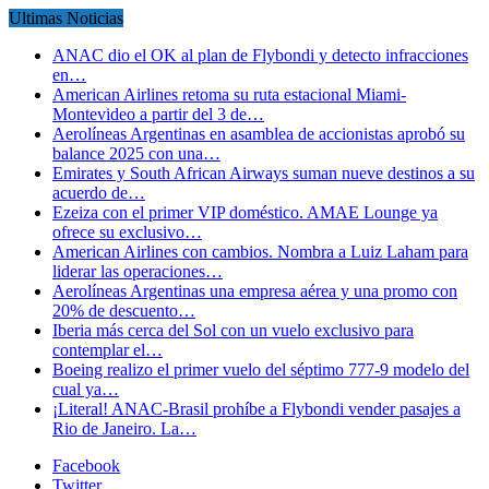
Ultimas Noticias
ANAC dio el OK al plan de Flybondi y detecto infracciones
en…
American Airlines retoma su ruta estacional Miami-
Montevideo a partir del 3 de…
Aerolíneas Argentinas en asamblea de accionistas aprobó su
balance 2025 con una…
Emirates y South African Airways suman nueve destinos a su
acuerdo de…
Ezeiza con el primer VIP doméstico. AMAE Lounge ya
ofrece su exclusivo…
American Airlines con cambios. Nombra a Luiz Laham para
liderar las operaciones…
Aerolíneas Argentinas una empresa aérea y una promo con
20% de descuento…
Iberia más cerca del Sol con un vuelo exclusivo para
contemplar el…
Boeing realizo el primer vuelo del séptimo 777-9 modelo del
cual ya…
¡Literal! ANAC-Brasil prohíbe a Flybondi vender pasajes a
Rio de Janeiro. La…
Facebook
Twitter