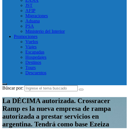
EANA
JST
AFIP
Migraciones
Aduana
PSA
Ministerio del Interior
Promociones
Vuelos
Viajes
Escapadas
Hospedajes
Destinos
Tours
Descuentos
Búscar por:
La DÉCIMA autorizada. Crossracer
Ramp es la nueva empresa de rampa
autorizada a prestar servicios en
argentina. Tendrá como base Ezeiza