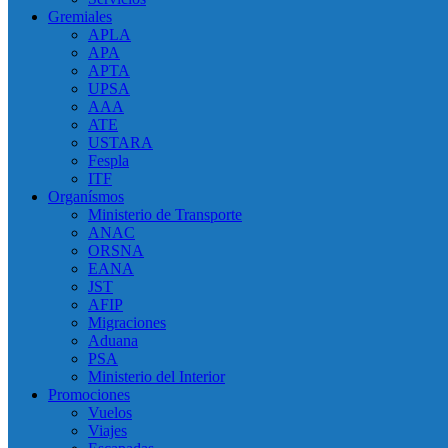
Gremiales
APLA
APA
APTA
UPSA
AAA
ATE
USTARA
Fespla
ITF
Organísmos
Ministerio de Transporte
ANAC
ORSNA
EANA
JST
AFIP
Migraciones
Aduana
PSA
Ministerio del Interior
Promociones
Vuelos
Viajes