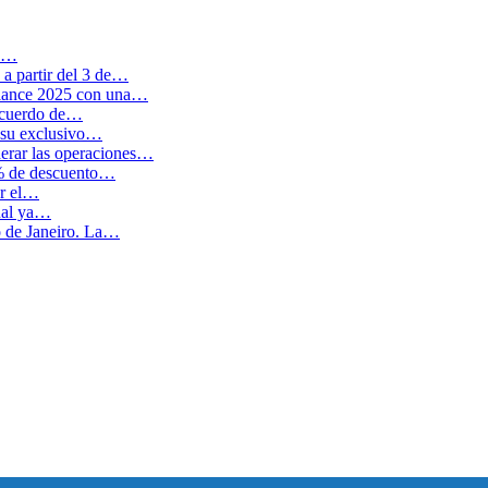
en…
a partir del 3 de…
balance 2025 con una…
 acuerdo de…
 su exclusivo…
erar las operaciones…
0% de descuento…
ar el…
cual ya…
o de Janeiro. La…