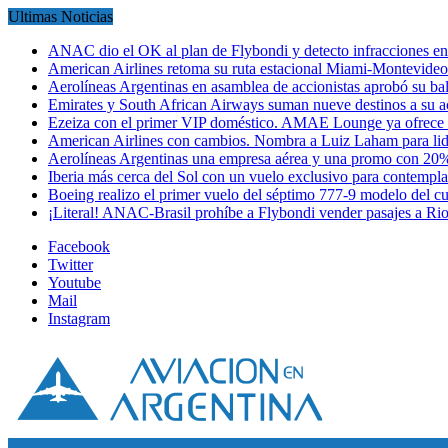
Ultimas Noticias
ANAC dio el OK al plan de Flybondi y detecto infracciones 
American Airlines retoma su ruta estacional Miami-Montevideo 
Aerolíneas Argentinas en asamblea de accionistas aprobó su 
Emirates y South African Airways suman nueve destinos a su
Ezeiza con el primer VIP doméstico. AMAE Lounge ya ofrece
American Airlines con cambios. Nombra a Luiz Laham para lid
Aerolíneas Argentinas una empresa aérea y una promo con 2
Iberia más cerca del Sol con un vuelo exclusivo para contempl
Boeing realizo el primer vuelo del séptimo 777-9 modelo del 
¡Literal! ANAC-Brasil prohíbe a Flybondi vender pasajes a Ri
Facebook
Twitter
Youtube
Mail
Instagram