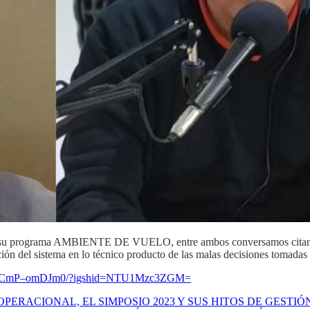
r en su programa AMBIENTE DE VUELO, entre ambos conversamos citando
ción del sistema en lo técnico producto de las malas decisiones tomadas
m/tv/CmP–omDJm0/?igshid=NTU1Mzc3ZGM=
PERACIONAL, EL SIMPOSIO 2023 Y SUS HITOS DE GESTIÓ