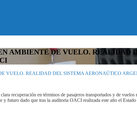
EN AMBIENTE DE VUELO. REALIDAD 
CI
DE VUELO. REALIDAD DEL SISTEMA AERONAÚTICO ARGE
clara recuperación en términos de pasajeros transportados y de vuelos 
 y futuro dado que tras la auditoria OACI realizada este año el Estad