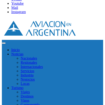
Youtube
Mail
Instagram
Inicio
Noticias
Nacionales
Regionales
Internacionales
Servicios
Industria
Negocios
Locas
Turismo
Viajes
Destinos
Vinos
Gastronomía