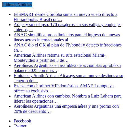
Ultimas Noticias
JetSMART desde Córdoba suma su nuevo vuelo directo a
Florianópolis, Brasil con…
Arajet y su colapso. 170 pasajeros sin sus valijas y equipajes
abiertos,…
ANAC simplifica procedimientos para el ingreso de nuevas
líneas aéreas internacionales al…
ANAC dio el OK al plan de Flybondi y detecto infracciones
en…
American Airlines retoma su ruta estacional Miami-
Montevideo a partir del 3 de…
Aerolíneas Argentinas en asamblea de accionistas aprobó su
balance 2025 con una…
Emirates y South African Airways suman nueve destinos a su
acuerdo de…
Ezeiza con el primer VIP doméstico. AMAE Lounge ya
ofrece su exclusivo…
American Airlines con cambios. Nombra a Luiz Laham para
liderar las operaciones…
Aerolíneas Argentinas una empresa aérea y una promo con
20% de descuento…
Facebook
Twitter