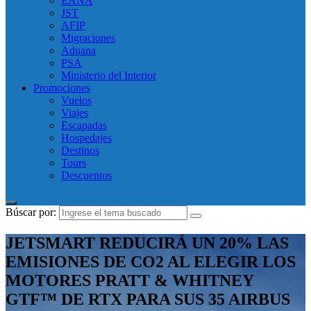
EANA
JST
AFIP
Migraciones
Aduana
PSA
Ministerio del Interior
Promociones
Vuelos
Viajes
Escapadas
Hospedajes
Destinos
Tours
Descuentos
Búscar por:
JETSMART REDUCIRÁ UN 20% LAS
EMISIONES DE CO2 AL ELEGIR LOS
MOTORES PRATT & WHITNEY
GTF™ DE RTX PARA SUS 35 AIRBUS