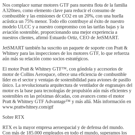
Nos complace sumar motores GTF para nuestra flota de la familia
A320neo, como elemento clave para reducir el consumo de
combustible y las emisiones de CO2 en un 20%, con una huella
acústica un 75% menor. Todo ello contribuye al éxito de nuestro
modelo ULCC y a nuestro compromiso con las tarifas bajas y la
aviación sostenible, proporcionando una mejor experiencia a
nuestros clientes, afirmó Estuardo Ortiz, CEO de JetSMART.
JetSMART también ha suscrito un paquete de soporte con Pratt &
Whitney para las inspecciones de los motores GTF, lo que refuerza
aún más su relación como socios estratégicos.
El motor Pratt & Whitney GTF™, con góndola y accesorios de
motor de Collins Aerospace, ofrece una eficiencia de combustible
líder en el sector y ventajas de sostenibilidad para aviones de pasillo
único. La revolucionaria arquitectura de ventilador de engranajes del
motor es la base para tecnologías de propulsión aún más eficientes y
sostenibles en las próximas décadas, con avances como el motor
Pratt & Whitney GTF Advantage™ y más allá. Más información en
www.prattwhitney.com/gtf
Sobre RTX
RTX es la mayor empresa aeroespacial y de defensa del mundo.
Con más de 185.000 empleados en todo el mundo, superamos los