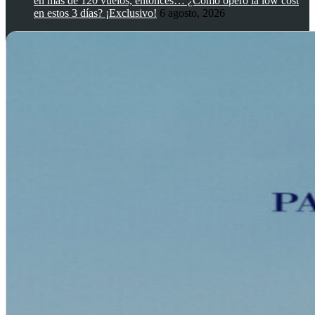
en más de 120 vuelos, entonces… ¿Cómo opero la low cost
en estos 3 días? ¡Exclusivo!
6 agosto, 2026