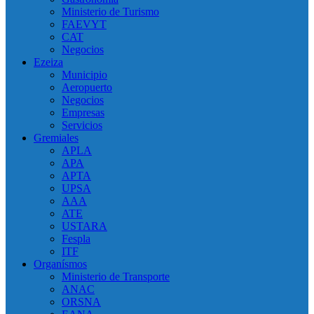
Ministerio de Turismo
FAEVYT
CAT
Negocios
Ezeiza
Municipio
Aeropuerto
Negocios
Empresas
Servicios
Gremiales
APLA
APA
APTA
UPSA
AAA
ATE
USTARA
Fespla
ITF
Organísmos
Ministerio de Transporte
ANAC
ORSNA