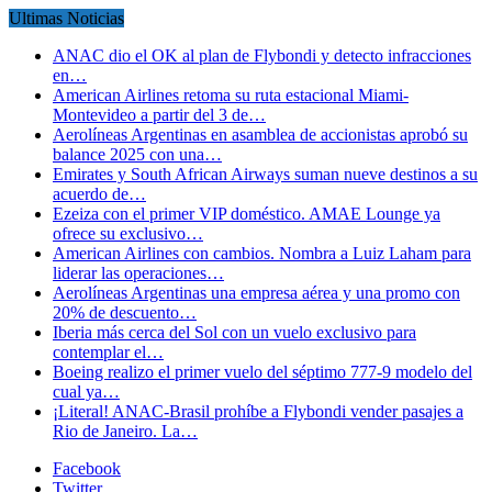
Ultimas Noticias
ANAC dio el OK al plan de Flybondi y detecto infracciones
en…
American Airlines retoma su ruta estacional Miami-
Montevideo a partir del 3 de…
Aerolíneas Argentinas en asamblea de accionistas aprobó su
balance 2025 con una…
Emirates y South African Airways suman nueve destinos a su
acuerdo de…
Ezeiza con el primer VIP doméstico. AMAE Lounge ya
ofrece su exclusivo…
American Airlines con cambios. Nombra a Luiz Laham para
liderar las operaciones…
Aerolíneas Argentinas una empresa aérea y una promo con
20% de descuento…
Iberia más cerca del Sol con un vuelo exclusivo para
contemplar el…
Boeing realizo el primer vuelo del séptimo 777-9 modelo del
cual ya…
¡Literal! ANAC-Brasil prohíbe a Flybondi vender pasajes a
Rio de Janeiro. La…
Facebook
Twitter