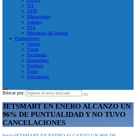
EANA
JST
AFIP
Migraciones
Aduana
PSA
Ministerio del Interior
Promociones
Vuelos
Viajes
Escapadas
Hospedajes
Destinos
Tours
Descuentos
Búscar por:
JETSMART EN ENERO ALCANZO UN
96% DE PUNTUALIDAD Y NO TUVO
CANCELACIONES
Inicio
/
JETSMART EN ENERO ALCANZO UN 96% DE