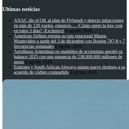
Ultimas noticias
ANAC dio el OK al plan de Flybondi y detecto infracciones
en más de 120 vuelos, entonces… ¿Cómo opero la low cost
en estos 3 días? ¡Exclusivo!
6 agosto, 2026
American Airlines retoma su ruta estacional Miami-
Montevideo a partir del 3 de diciembre con Boeing 787-8 y 7
frecuencias semanales
6 agosto, 2026
Aerolíneas Argentinas en asamblea de accionistas aprobó su
balance 2025 con una ganancia de 238.000.000 millones de
pesos
6 agosto, 2026
Emirates y South African Airways suman nueve destinos a su
acuerdo de código compartido
6 agosto, 2026