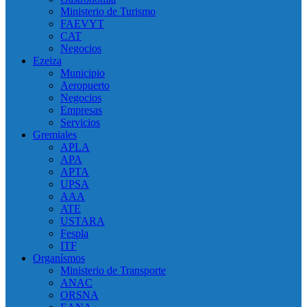
Ministerio de Turismo
FAEVYT
CAT
Negocios
Ezeiza
Municipio
Aeropuerto
Negocios
Empresas
Servicios
Gremiales
APLA
APA
APTA
UPSA
AAA
ATE
USTARA
Fespla
ITF
Organísmos
Ministerio de Transporte
ANAC
ORSNA