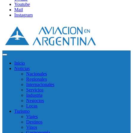
Youtube
Mail
Instagram
Inicio
Noticias
Nacionales
Regionales
Internacionales
Servicios
Industria
Negocios
Locas
Turismo
Viajes
Destinos
Vinos
Gastronomía