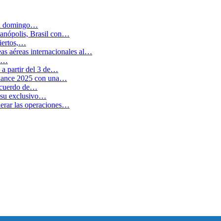
 el domingo…
anópolis, Brasil con…
biertos,…
as aéreas internacionales al…
en…
a partir del 3 de…
balance 2025 con una…
 acuerdo de…
 su exclusivo…
erar las operaciones…