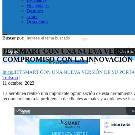
Escapadas
Hospedajes
Destinos
Tours
Descuentos
Búscar por:
JETSMART CON UNA NUEVA VERSIÓN
COMPROMISO CON LA INNOVACIÓN
Inicio
/
JETSMART CON UNA NUEVA VERSIÓN DE SU PORT
Turismo
|
11 octubre, 2023
La aerolínea realizó una importante optimización de esta herramienta
reconocimiento a la preferencia de clientes actuales y a quienes se ins