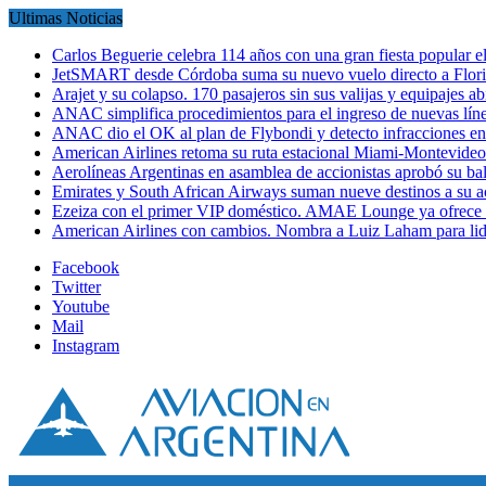
Ultimas Noticias
Carlos Beguerie celebra 114 años con una gran fiesta popular
JetSMART desde Córdoba suma su nuevo vuelo directo a Flori
Arajet y su colapso. 170 pasajeros sin sus valijas y equipajes a
ANAC simplifica procedimientos para el ingreso de nuevas líne
ANAC dio el OK al plan de Flybondi y detecto infracciones 
American Airlines retoma su ruta estacional Miami-Montevideo 
Aerolíneas Argentinas en asamblea de accionistas aprobó su 
Emirates y South African Airways suman nueve destinos a su
Ezeiza con el primer VIP doméstico. AMAE Lounge ya ofrece
American Airlines con cambios. Nombra a Luiz Laham para lid
Facebook
Twitter
Youtube
Mail
Instagram