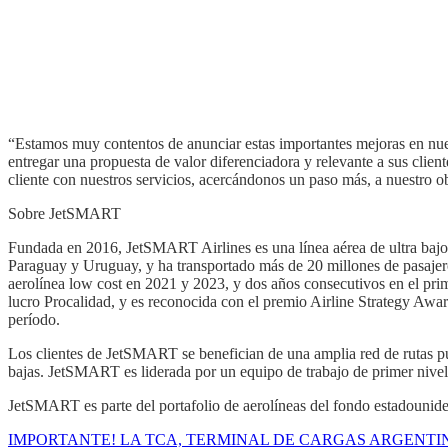
“Estamos muy contentos de anunciar estas importantes mejoras en nues
entregar una propuesta de valor diferenciadora y relevante a sus client
cliente con nuestros servicios, acercándonos un paso más, a nuestro ob
Sobre JetSMART
Fundada en 2016, JetSMART Airlines es una línea aérea de ultra bajo 
Paraguay y Uruguay, y ha transportado más de 20 millones de pas
aerolínea low cost en 2021 y 2023, y dos años consecutivos en el prim
lucro Procalidad, y es reconocida con el premio Airline Strategy Award
período.
Los clientes de JetSMART se benefician de una amplia red de rutas pu
bajas. JetSMART es liderada por un equipo de trabajo de primer nive
JetSMART es parte del portafolio de aerolíneas del fondo estadounid
IMPORTANTE! LA TCA, TERMINAL DE CARGAS ARGENTI