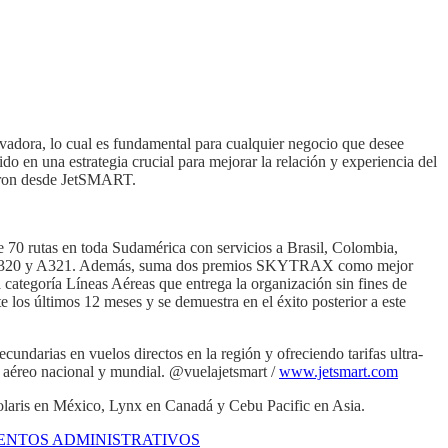
vadora, lo cual es fundamental para cualquier negocio que desee
do en una estrategia crucial para mejorar la relación y experiencia del
alaron desde JetSMART.
 70 rutas en toda Sudamérica con servicios a Brasil, Colombia,
bus A320 y A321. Además, suma dos premios SKYTRAX como mejor
 categoría Líneas Aéreas que entrega la organización sin fines de
 los últimos 12 meses y se demuestra en el éxito posterior a este
ndarias en vuelos directos en la región y ofreciendo tarifas ultra-
o aéreo nacional y mundial. @vuelajetsmart /
www.jetsmart.com
olaris en México, Lynx en Canadá y Cebu Pacific en Asia.
ENTOS ADMINISTRATIVOS