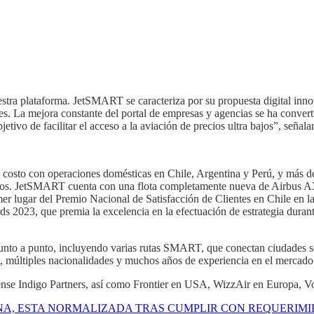
tra plataforma. JetSMART se caracteriza por su propuesta digital inno
es. La mejora constante del portal de empresas y agencias se ha converti
jetivo de facilitar el acceso a la aviación de precios ultra bajos”, señ
costo con operaciones domésticas en Chile, Argentina y Perú, y más de
ajeros. JetSMART cuenta con una flota completamente nueva de Air
er lugar del Premio Nacional de Satisfacción de Clientes en Chile en la
s 2023, que premia la excelencia en la efectuación de estrategia durante
nto a punto, incluyendo varias rutas SMART, que conectan ciudades secu
l, múltiples nacionalidades y muchos años de experiencia en el mercad
ense Indigo Partners, así como Frontier en USA, WizzAir en Europa, V
NA, ESTA NORMALIZADA TRAS CUMPLIR CON REQUERIMI