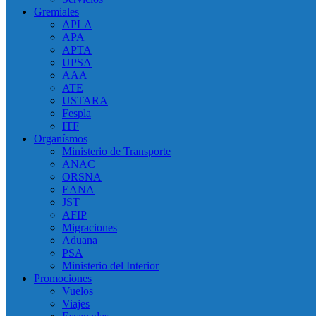
Gremiales
APLA
APA
APTA
UPSA
AAA
ATE
USTARA
Fespla
ITF
Organísmos
Ministerio de Transporte
ANAC
ORSNA
EANA
JST
AFIP
Migraciones
Aduana
PSA
Ministerio del Interior
Promociones
Vuelos
Viajes