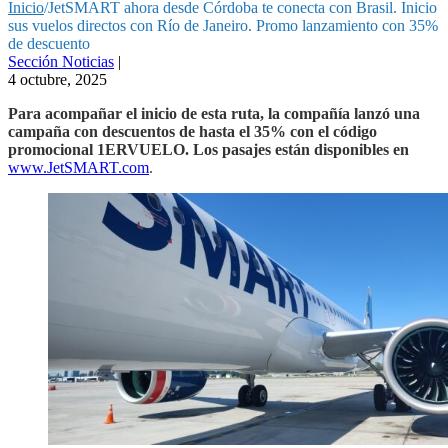
Inicio
/
JetSMART ahora desde Córdoba te conecta con Brasil. Inicio
sus vuelos directos con Río de Janeiro. Promo lanzamiento con 35%
de descuento
Sección Noticias
|
4 octubre, 2025
Para acompañar el inicio de esta ruta, la compañía lanzó una
campaña con descuentos de hasta el 35% con el código
promocional 1ERVUELO. Los pasajes están disponibles en
www.JetSMART.com
.