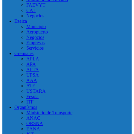
FAEVYT
CAT
Negocios
Ezeiza
Municipio
Aeropuerto
Negocios
Empresas
Servicios
Gremiales
APLA
APA
APTA
UPSA
AAA
ATE
USTARA
Fespla
ITF
Organísmos
Ministerio de Transporte
ANAC
ORSNA
EANA