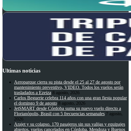
Ultimas noticias
Aeroparque cierra su pista desde el 25 al 27 de agosto por
mantenimiento preventivo, VIDEO. Todos los vuelos serán
trasladados a Ezeiza
8 agosto, 2026
Carlos Beguerie celebra 114 años con una gran fiesta popular
el domingo 9 de agosto
8 agosto, 2026
JetSMART desde Córdoba suma su nuevo vuelo directo a
Florianópolis, Brasil con 5 frecuencias semanales
7 agosto,
2026
Arajet y su colapso. 170 pasajeros sin sus valijas y equipajes
abiertos, vuelos cancelados en Córdoba, Mendoza y Buenos