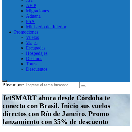
JST
AFIP
Migraciones
Aduana
PSA
Ministerio del Interior
Promociones
Vuelos
Viajes
Escapadas
Hospedajes
Destinos
Tours
Descuentos
Búscar por:
JetSMART ahora desde Córdoba te
conecta con Brasil. Inicio sus vuelos
directos con Río de Janeiro. Promo
lanzamiento con 35% de descuento