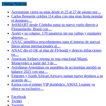
Ultimas Noticias
Aeroparque cierra su pista desde el 25 al 27 de agosto por…
Carlos Beguerie celebra 114 años con una gran fiesta popular
el domingo…
JetSMART desde Córdoba suma su nuevo vuelo directo a
Florianópolis, Brasil con…
Arajet y su colapso. 170 pasajeros sin sus valijas y equipajes
abiertos,…
ANAC simplifica procedimientos para el ingreso de nuevas
líneas aéreas internacionales al…
ANAC dio el OK al plan de Flybondi y detecto infracciones
en…
American Airlines retoma su ruta estacional Miami-
Montevideo a partir del 3 de…
Aerolíneas Argentinas en asamblea de accionistas aprobó su
balance 2025 con una…
Emirates y South African Airways suman nueve destinos a su
acuerdo de…
Ezeiza con el primer VIP doméstico. AMAE Lounge ya
ofrece su exclusivo…
Facebook
Twitter
Youtube