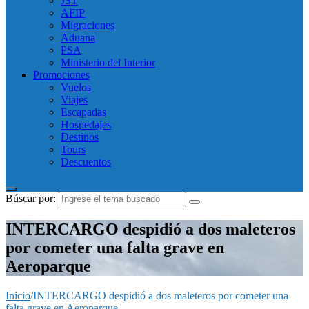
JST
AFIP
Migraciones
Aduana
PSA
Ministerio del Interior
Promociones
Vuelos
Viajes
Escapadas
Hospedajes
Destinos
Tours
Descuentos
Búscar por:
INTERCARGO despidió a dos maleteros
por cometer una falta grave en
Aeroparque
Inicio
/
INTERCARGO despidió a dos maleteros por cometer una
falta grave en Aeroparque