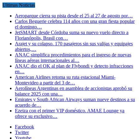
Ultimas Noticias
Aeroparque cierra su pista desde el 25 al 27 de agosto por…
Carlos Beguerie celebra 114 años con una gran fiesta popular
el domingo…
JetSMART desde Córdoba suma su nuevo vuelo directo a
Florianópolis, Brasil con…
Arajet y su colapso. 170 pasajeros sin sus valijas y equipajes
abiertos,…
ANAC simplifica procedimientos para el ingreso de nuevas
líneas aéreas internacionales al…
ANAC dio el OK al plan de Flybondi y detecto infracciones
en…
American Airlines retoma su ruta estacional Miami-
Montevideo a partir del 3 de…
Aerolíneas Argentinas en asamblea de accionistas aprobó su
balance 2025 con una…
Emirates y South African Airways suman nueve destinos a su
acuerdo de…
Ezeiza con el primer VIP doméstico. AMAE Lounge ya
ofrece su exclusivo…
Facebook
Twitter
Youtube