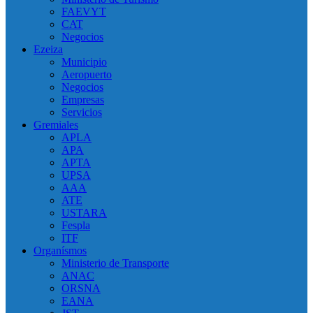
FAEVYT
CAT
Negocios
Ezeiza
Municipio
Aeropuerto
Negocios
Empresas
Servicios
Gremiales
APLA
APA
APTA
UPSA
AAA
ATE
USTARA
Fespla
ITF
Organísmos
Ministerio de Transporte
ANAC
ORSNA
EANA