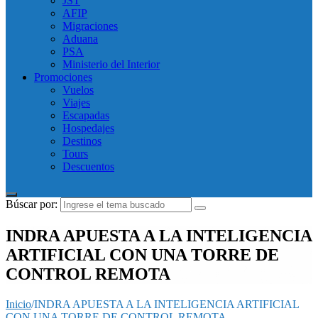
JST
AFIP
Migraciones
Aduana
PSA
Ministerio del Interior
Promociones
Vuelos
Viajes
Escapadas
Hospedajes
Destinos
Tours
Descuentos
Búscar por:
INDRA APUESTA A LA INTELIGENCIA
ARTIFICIAL CON UNA TORRE DE
CONTROL REMOTA
Inicio
/
INDRA APUESTA A LA INTELIGENCIA ARTIFICIAL
CON UNA TORRE DE CONTROL REMOTA