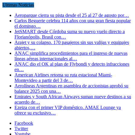
Ultimas Noticias
Aeroparque cierra su pista desde el 25 al 27 de agosto por…
Carlos Beguerie celebra 114 años con una gran fiesta popular
el domingo…
JetSMART desde Córdoba suma su nuevo vuelo directo a
Florianópolis, Brasil con…
Arajet y su colapso. 170 pasajeros sin sus valijas y equipajes
abiertos,…
ANAC simplifica procedimientos para el ingreso de nuevas
líneas aéreas internacionales al…
ANAC dio el OK al plan de Flybondi y detecto infracciones
en…
American Airlines retoma su ruta estacional Miami-
Montevideo a partir del 3 de…
Aerolíneas Argentinas en asamblea de accionistas aprobó su
balance 2025 con una…
Emirates y South African Airways suman nueve destinos a su
acuerdo de…
Ezeiza con el primer VIP doméstico. AMAE Lounge ya
ofrece su exclusivo…
Facebook
Twitter
Youtube