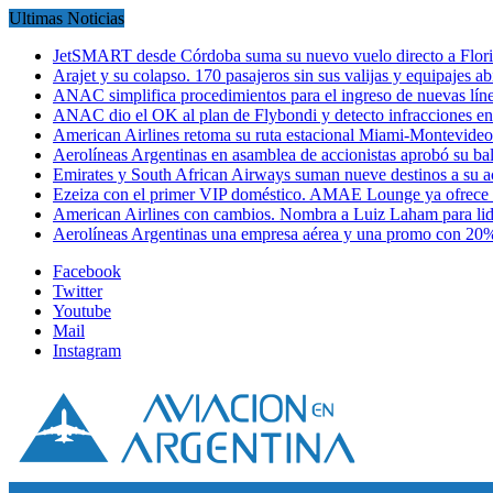
Ultimas Noticias
JetSMART desde Córdoba suma su nuevo vuelo directo a Flori
Arajet y su colapso. 170 pasajeros sin sus valijas y equipajes a
ANAC simplifica procedimientos para el ingreso de nuevas líne
ANAC dio el OK al plan de Flybondi y detecto infracciones 
American Airlines retoma su ruta estacional Miami-Montevideo 
Aerolíneas Argentinas en asamblea de accionistas aprobó su 
Emirates y South African Airways suman nueve destinos a su
Ezeiza con el primer VIP doméstico. AMAE Lounge ya ofrece
American Airlines con cambios. Nombra a Luiz Laham para lid
Aerolíneas Argentinas una empresa aérea y una promo con 2
Facebook
Twitter
Youtube
Mail
Instagram