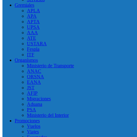
Gremiales
APLA
APA
APTA
UPSA
AAA
ATE
USTARA
Fespla
ITF
Organísmos
Ministerio de Transporte
ANAC
ORSNA
EANA
JST
AFIP
Migraciones
Aduana
PSA
Ministerio del Interior
Promociones
Vuelos
Viajes