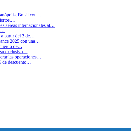
anópolis, Brasil con…
biertos,…
as aéreas internacionales al…
en…
a partir del 3 de…
balance 2025 con una…
 acuerdo de…
 su exclusivo…
erar las operaciones…
0% de descuento…