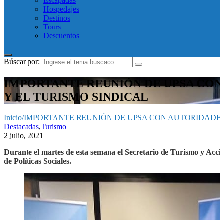
Escapadas
Hospedajes
Destinos
Tours
Descuentos
Búscar por:
IMPORTANTE REUNIÓN DE UPSA CO
Y EL TURISMO SINDICAL
Inicio
/
IMPORTANTE REUNIÓN DE UPSA CON AUTORIDADES
Destacadas
,
Turismo
|
2 julio, 2021
Durante el martes de esta semana el Secretario de Turismo y Ac
de Políticas Sociales.