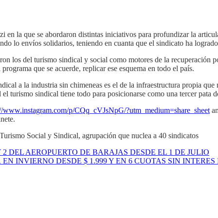
 en la que se abordaron distintas iniciativos para profundizar la artic
ndo lo envíos solidarios, teniendo en cuanta que el sindicato ha logrado 
ron los del turismo sindical y social como motores de la recuperación 
 programa que se acuerde, replicar ese esquema en todo el país.
dical a la industria sin chimeneas es el de la infraestructura propia qu
 turismo sindical tiene todo para posicionarse como una tercer pata de la
s://www.instagram.com/p/CQq_cVJsNpG/?utm_medium=share_sheet
am
nete.
urismo Social y Sindical, agrupación que nuclea a 40 sindicatos
 2 DEL AEROPUERTO DE BARAJAS DESDE EL 1 DE JULIO
N INVIERNO DESDE $ 1.999 Y EN 6 CUOTAS SIN INTERE