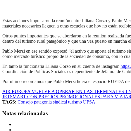
Estas acciones impulsaron la reunión entre Liliana Corzo y Pablo Merzi
materiales necesarios lleguen a otras escuelas que hoy no están recibie
Otros puntos importantes que se abordaron en la reunión realizada fue
dentro del turismo rural patagónico y que una vez puesto en marcha el
Pablo Merzi en ese sentido expresó “el activo que aporta el turismo sin
como mercado turístico propio de la sociedad de consumo, con lo cual el
En tanto la funcionaria Liliana Corzo en su cuenta de instagram
http
Coordinación de Políticas Sociales es dependiente de Jefatura de Gabi
Por ultimo recordamos que Pablo Merzi lidera el espacio RUEDA de T
AIR EUROPA VUELVE A OPERAR EN LAS TERMINALES 1 Y
JETSMART CON PRECIOS PROMOCIONALES PARA VIAJAR E
TAGS:
Consejo
patagonia
sindical
turismo
UPSA
Notas relacionadas