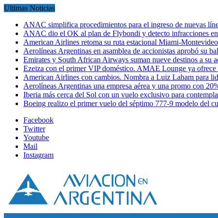
Ultimas Noticias
ANAC simplifica procedimientos para el ingreso de nuevas líne
ANAC dio el OK al plan de Flybondi y detecto infracciones 
American Airlines retoma su ruta estacional Miami-Montevideo 
Aerolíneas Argentinas en asamblea de accionistas aprobó su 
Emirates y South African Airways suman nueve destinos a su
Ezeiza con el primer VIP doméstico. AMAE Lounge ya ofrece
American Airlines con cambios. Nombra a Luiz Laham para lid
Aerolíneas Argentinas una empresa aérea y una promo con 2
Iberia más cerca del Sol con un vuelo exclusivo para contempl
Boeing realizo el primer vuelo del séptimo 777-9 modelo del 
Facebook
Twitter
Youtube
Mail
Instagram