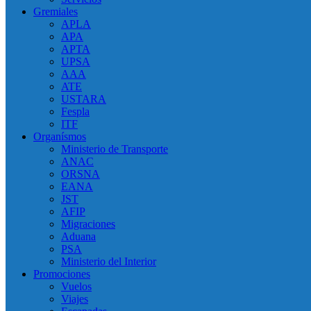
Gremiales
APLA
APA
APTA
UPSA
AAA
ATE
USTARA
Fespla
ITF
Organísmos
Ministerio de Transporte
ANAC
ORSNA
EANA
JST
AFIP
Migraciones
Aduana
PSA
Ministerio del Interior
Promociones
Vuelos
Viajes