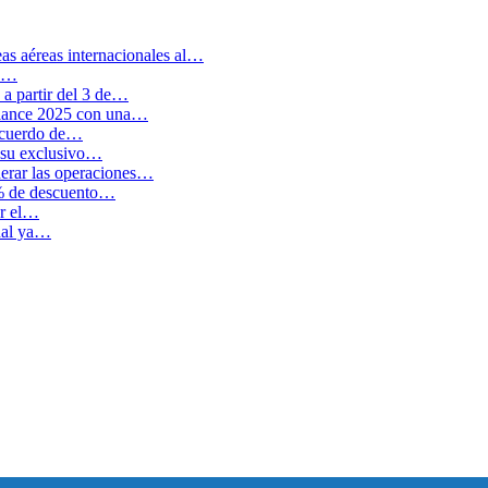
as aéreas internacionales al…
en…
a partir del 3 de…
balance 2025 con una…
 acuerdo de…
 su exclusivo…
erar las operaciones…
0% de descuento…
ar el…
cual ya…