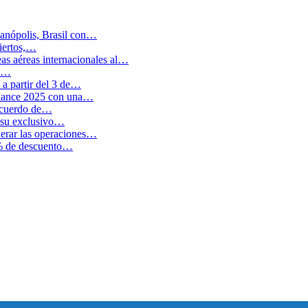
anópolis, Brasil con…
biertos,…
as aéreas internacionales al…
en…
a partir del 3 de…
balance 2025 con una…
 acuerdo de…
 su exclusivo…
erar las operaciones…
0% de descuento…