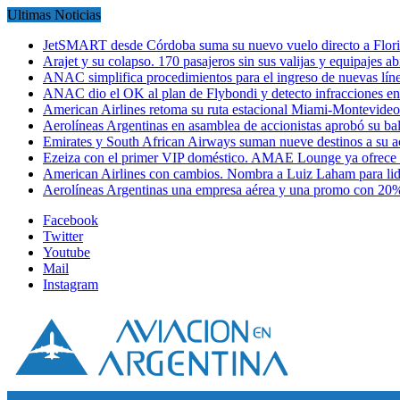
Ultimas Noticias
JetSMART desde Córdoba suma su nuevo vuelo directo a Flori
Arajet y su colapso. 170 pasajeros sin sus valijas y equipajes a
ANAC simplifica procedimientos para el ingreso de nuevas líne
ANAC dio el OK al plan de Flybondi y detecto infracciones 
American Airlines retoma su ruta estacional Miami-Montevideo 
Aerolíneas Argentinas en asamblea de accionistas aprobó su 
Emirates y South African Airways suman nueve destinos a su
Ezeiza con el primer VIP doméstico. AMAE Lounge ya ofrece
American Airlines con cambios. Nombra a Luiz Laham para lid
Aerolíneas Argentinas una empresa aérea y una promo con 2
Facebook
Twitter
Youtube
Mail
Instagram