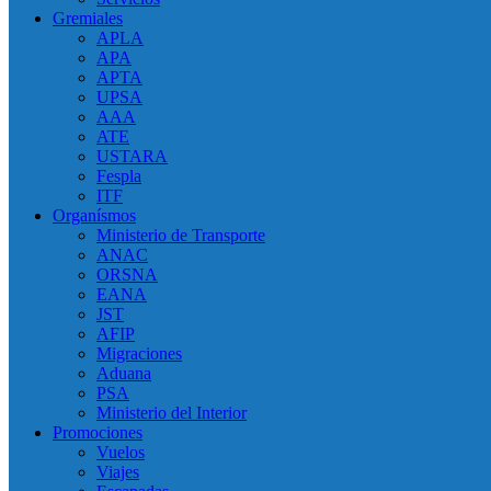
Gremiales
APLA
APA
APTA
UPSA
AAA
ATE
USTARA
Fespla
ITF
Organísmos
Ministerio de Transporte
ANAC
ORSNA
EANA
JST
AFIP
Migraciones
Aduana
PSA
Ministerio del Interior
Promociones
Vuelos
Viajes