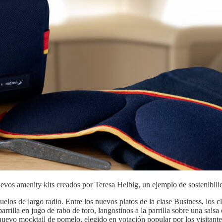
evos amenity kits creados por Teresa Helbig, un ejemplo de sostenibili
elos de largo radio. Entre los nuevos platos de la clase Business, los
arrilla en jugo de rabo de toro, langostinos a la parrilla sobre una sal
 nuevo mocktail de pomelo, elegido en votación popular por los visitante