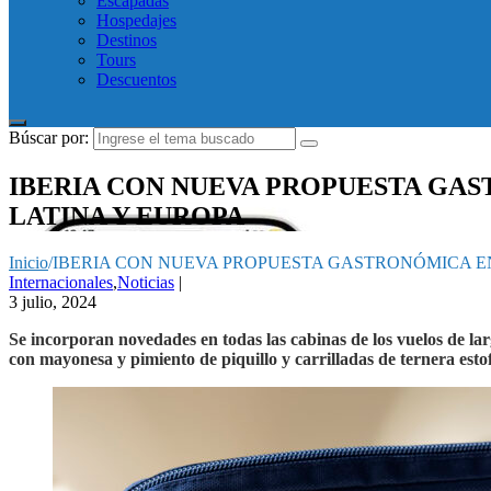
Escapadas
Hospedajes
Destinos
Tours
Descuentos
Búscar por:
IBERIA CON NUEVA PROPUESTA GAS
LATINA Y EUROPA
Inicio
/
IBERIA CON NUEVA PROPUESTA GASTRONÓMICA EN
Internacionales
,
Noticias
|
3 julio, 2024
Se incorporan novedades en todas las cabinas de los vuelos de la
con mayonesa y pimiento de piquillo y carrilladas de ternera est