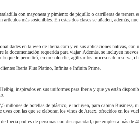
aladilla con mayonesa y pimiento de piquillo o carrilleras de ternera e
en artículos más sostenibles. En estas dos clases se añaden, además, n
ncionalidades en la web de Iberia.com y en sus aplicaciones nativas, 
obre la documentación requerida para viajar. Además, se incluyen nuevos
 lo que le permitirá, en un solo clic, agilizar los procesos de reserva, c
ientes Iberia Plus Platino, Infinita e Infinita Prime.
elbig, inspirados en sus uniformes para Iberia y que ya están disponib
lo.
7,5 millones de botellas de plástico, e incluyen, para cabina Business,
 uvas con las que se elaboran los vinos de Araex, ofrecidos en los vue
e Iberia padres de personas con discapacidad, que emplea a más de 40