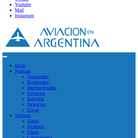
Youtube
Mail
Instagram
Inicio
Noticias
Nacionales
Regionales
Internacionales
Servicios
Industria
Negocios
Locas
Turismo
Viajes
Destinos
Vinos
Gastronomía