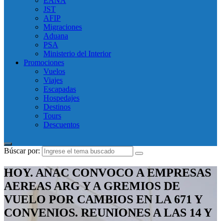
EANA
JST
AFIP
Migraciones
Aduana
PSA
Ministerio del Interior
Promociones
Vuelos
Viajes
Escapadas
Hospedajes
Destinos
Tours
Descuentos
Búscar por:
HOY. ANAC CONVOCO A EMPRESAS
AEREAS ARG Y A GREMIOS DE
VUELO POR CAMBIOS EN LA 671 Y
CONVENIOS. REUNIONES A LAS 14 Y