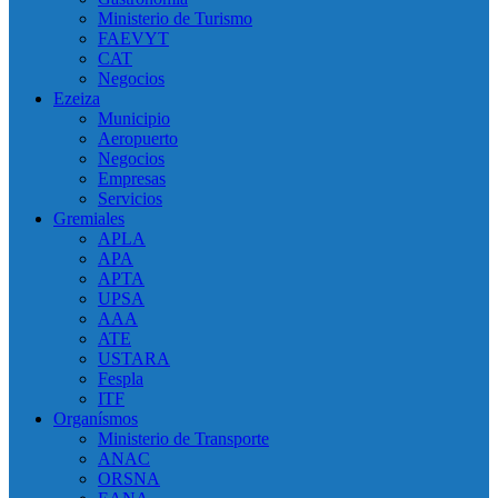
Ministerio de Turismo
FAEVYT
CAT
Negocios
Ezeiza
Municipio
Aeropuerto
Negocios
Empresas
Servicios
Gremiales
APLA
APA
APTA
UPSA
AAA
ATE
USTARA
Fespla
ITF
Organísmos
Ministerio de Transporte
ANAC
ORSNA