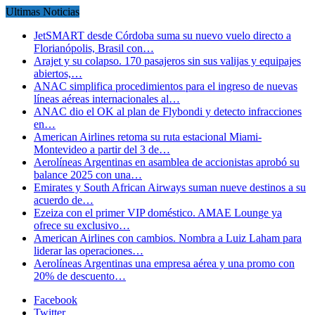
Ultimas Noticias
JetSMART desde Córdoba suma su nuevo vuelo directo a
Florianópolis, Brasil con…
Arajet y su colapso. 170 pasajeros sin sus valijas y equipajes
abiertos,…
ANAC simplifica procedimientos para el ingreso de nuevas
líneas aéreas internacionales al…
ANAC dio el OK al plan de Flybondi y detecto infracciones
en…
American Airlines retoma su ruta estacional Miami-
Montevideo a partir del 3 de…
Aerolíneas Argentinas en asamblea de accionistas aprobó su
balance 2025 con una…
Emirates y South African Airways suman nueve destinos a su
acuerdo de…
Ezeiza con el primer VIP doméstico. AMAE Lounge ya
ofrece su exclusivo…
American Airlines con cambios. Nombra a Luiz Laham para
liderar las operaciones…
Aerolíneas Argentinas una empresa aérea y una promo con
20% de descuento…
Facebook
Twitter