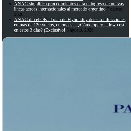
ANAC simplifica procedimientos para el ingreso de nuevas
líneas aéreas internacionales al mercado argentino
7 agosto,
2026
ANAC dio el OK al plan de Flybondi y detecto infracciones
en más de 120 vuelos, entonces… ¿Cómo opero la low cost
en estos 3 días? ¡Exclusivo!
6 agosto, 2026