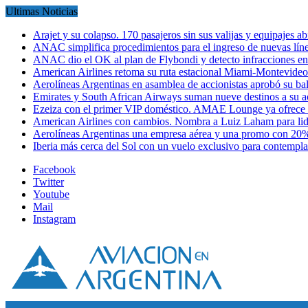
Ultimas Noticias
Arajet y su colapso. 170 pasajeros sin sus valijas y equipajes a
ANAC simplifica procedimientos para el ingreso de nuevas líne
ANAC dio el OK al plan de Flybondi y detecto infracciones 
American Airlines retoma su ruta estacional Miami-Montevideo 
Aerolíneas Argentinas en asamblea de accionistas aprobó su 
Emirates y South African Airways suman nueve destinos a su
Ezeiza con el primer VIP doméstico. AMAE Lounge ya ofrece
American Airlines con cambios. Nombra a Luiz Laham para lid
Aerolíneas Argentinas una empresa aérea y una promo con 2
Iberia más cerca del Sol con un vuelo exclusivo para contempl
Facebook
Twitter
Youtube
Mail
Instagram