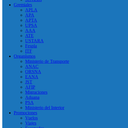
Gremiales
APLA
APA
APTA
UPSA
AAA
ATE
USTARA
Fespla
ITF
Organísmos
Ministerio de Transporte
ANAC
ORSNA
EANA
JST
AFIP
Migraciones
Aduana
PSA
Ministerio del Interior
Promociones
Vuelos
Viajes