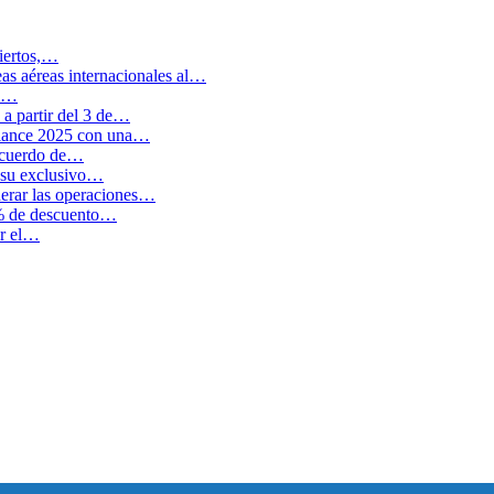
biertos,…
as aéreas internacionales al…
en…
a partir del 3 de…
balance 2025 con una…
 acuerdo de…
 su exclusivo…
erar las operaciones…
0% de descuento…
ar el…