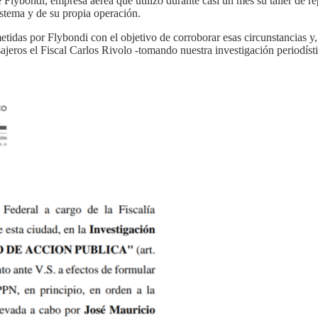
 Flybondi, empresa aérea que utilizo durante casi un mes su taller de r
istema y de su propia operación.
metidas por Flybondi con el objetivo de corroborar esas circunstancias y, 
ajeros el Fiscal Carlos Rivolo -tomando nuestra investigación periodística