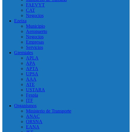
FAEVYT
CAT
Negocios
Ezeiza
Municipio
Aeropuerto
Negocios
Empresas
Servicios
Gremiales
APLA
APA
APTA
UPSA
AAA
ATE
USTARA
Fespla
ITF
Organísmos
Ministerio de Transporte
ANAC
ORSNA
EANA