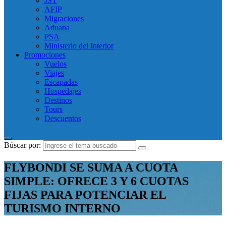
JST
AFIP
Migraciones
Aduana
PSA
Ministerio del Interior
Promociones
Vuelos
Viajes
Escapadas
Hospedajes
Destinos
Tours
Descuentos
Búscar por:
FLYBONDI SE SUMA A CUOTA
SIMPLE: OFRECE 3 Y 6 CUOTAS
FIJAS PARA POTENCIAR EL
TURISMO INTERNO