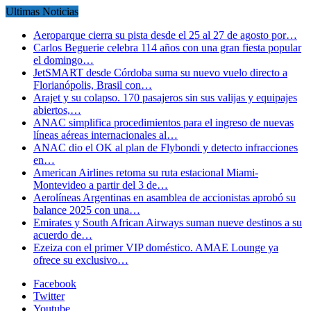
Ultimas Noticias
Aeroparque cierra su pista desde el 25 al 27 de agosto por…
Carlos Beguerie celebra 114 años con una gran fiesta popular
el domingo…
JetSMART desde Córdoba suma su nuevo vuelo directo a
Florianópolis, Brasil con…
Arajet y su colapso. 170 pasajeros sin sus valijas y equipajes
abiertos,…
ANAC simplifica procedimientos para el ingreso de nuevas
líneas aéreas internacionales al…
ANAC dio el OK al plan de Flybondi y detecto infracciones
en…
American Airlines retoma su ruta estacional Miami-
Montevideo a partir del 3 de…
Aerolíneas Argentinas en asamblea de accionistas aprobó su
balance 2025 con una…
Emirates y South African Airways suman nueve destinos a su
acuerdo de…
Ezeiza con el primer VIP doméstico. AMAE Lounge ya
ofrece su exclusivo…
Facebook
Twitter
Youtube