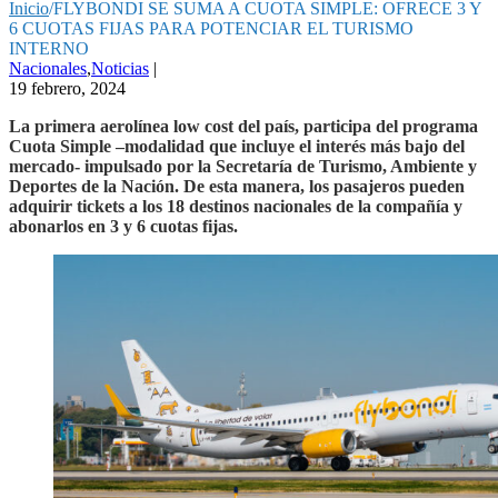
Inicio
/
FLYBONDI SE SUMA A CUOTA SIMPLE: OFRECE 3 Y
6 CUOTAS FIJAS PARA POTENCIAR EL TURISMO
INTERNO
Nacionales
,
Noticias
|
19 febrero, 2024
La primera aerolínea low cost del país, participa del programa
Cuota Simple –modalidad que incluye el interés más bajo del
mercado- impulsado por la Secretaría de Turismo, Ambiente y
Deportes de la Nación. De esta manera, los pasajeros pueden
adquirir tickets a los 18 destinos nacionales de la compañía y
abonarlos en 3 y 6 cuotas fijas.