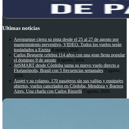
Ultimas noticias
Aeroparque cierra su pista desde el 25 al 27 de agosto por
mantenimiento preventivo, VIDEO. Todos los vuelos serán
trasladados a Ezeiza
8 agosto, 2026
Carlos Beguerie celebra 114 años con una gran fiesta popular
el domingo 9 de agosto
8 agosto, 2026
JetSMART desde Córdoba suma su nuevo vuelo directo a
Florianópolis, Brasil con 5 frecuencias semanales
7 agosto,
2026
Arajet y su colapso. 170 pasajeros sin sus valijas y equipajes
abiertos, vuelos cancelados en Córdoba, Mendoza y Buenos
Aires. Una charla con Carlos Rinzelli
7 agosto, 2026