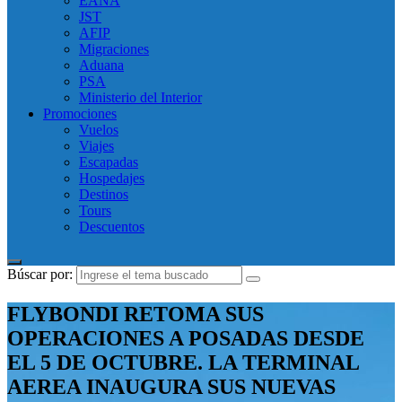
EANA
JST
AFIP
Migraciones
Aduana
PSA
Ministerio del Interior
Promociones
Vuelos
Viajes
Escapadas
Hospedajes
Destinos
Tours
Descuentos
Búscar por:
FLYBONDI RETOMA SUS
OPERACIONES A POSADAS DESDE
EL 5 DE OCTUBRE. LA TERMINAL
AEREA INAUGURA SUS NUEVAS