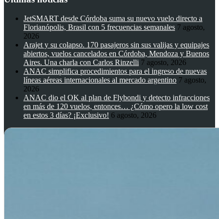
JetSMART desde Córdoba suma su nuevo vuelo directo a
Florianópolis, Brasil con 5 frecuencias semanales
7 agosto,
2026
Arajet y su colapso. 170 pasajeros sin sus valijas y equipajes
abiertos, vuelos cancelados en Córdoba, Mendoza y Buenos
Aires. Una charla con Carlos Rinzelli
7 agosto, 2026
ANAC simplifica procedimientos para el ingreso de nuevas
líneas aéreas internacionales al mercado argentino
7 agosto,
2026
ANAC dio el OK al plan de Flybondi y detecto infracciones
en más de 120 vuelos, entonces… ¿Cómo opero la low cost
en estos 3 días? ¡Exclusivo!
6 agosto, 2026