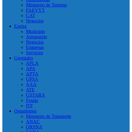
Ministerio de Turismo
FAEVYT
CAT
Negocios
Ezeiza
Municipio
Aeropuerto
Negocios
Empresas
Servicios
Gremiales
APLA
APA
APTA
UPSA
AAA
ATE
USTARA
Fespla
ITF
Organísmos
Ministerio de Transporte
ANAC
ORSNA