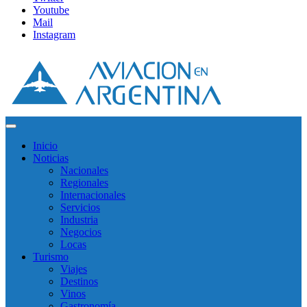
Youtube
Mail
Instagram
Inicio
Noticias
Nacionales
Regionales
Internacionales
Servicios
Industria
Negocios
Locas
Turismo
Viajes
Destinos
Vinos
Gastronomía