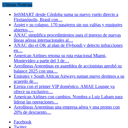
Ultimas Noticias
JetSMART desde Córdoba suma su nuevo vuelo directo a
Florianópolis, Brasil con…
Arajet y su colapso. 170 pasajeros sin sus valijas y equipajes
abiertos,…
ANAC simplifica procedimientos para el ingreso de nuevas
líneas aéreas internacionales al…
ANAC dio el OK al plan de Flybondi y detecto infracciones
en…
American Airlines retoma su ruta estacional Miami-
Montevideo a partir del 3 de…
Aerolíneas Argentinas en asamblea de accionistas aprobó su
balance 2025 con una…
Emirates y South African Airways suman nueve destinos a su
acuerdo de…
Ezeiza con el primer VIP doméstico. AMAE Lounge ya
ofrece su exclusivo…
American Airlines con cambios. Nombra a Luiz Laham para
liderar las operaciones…
Aerolíneas Argentinas una empresa aérea y una promo con
20% de descuento…
Facebook
Twitter