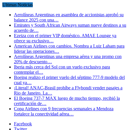
Ultimas Noticias
Aerolíneas Argentinas en asamblea de accionistas aprobó su
balance 2025 con una…
Emirates y South African Airways suman nueve destinos a su
acuerdo de…
Ezeiza con el primer VIP doméstico. AMAE Lounge ya
ofrece su exclusivo…
American Airlines con cambios. Nombra a Luiz Laham para
liderar las operaciones…
Aerolíneas Argentinas una empresa aérea y una promo con
20% de descuento…
Iberia más cerca del Sol con un vuelo exclusivo para
contemplar el…
Boeing realizo el primer vuelo del séptimo 777-9 modelo del
cual ya…
¡Literal! ANAC-Brasil prohíbe a Flybondi vender pasajes a
Rio de Janeiro. La…
El Boeing 737-7 MAX luego de mucho tiempo, recibió la
certificación de…
Copa Airlines con 9 frecuencias semanales a Mendoza
fortalece la conectividad aérea…
Facebook
Twitter