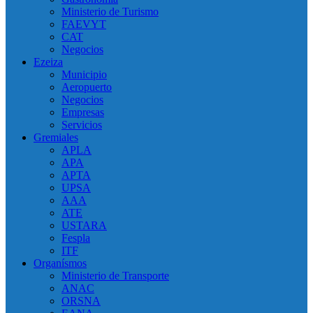
Ministerio de Turismo
FAEVYT
CAT
Negocios
Ezeiza
Municipio
Aeropuerto
Negocios
Empresas
Servicios
Gremiales
APLA
APA
APTA
UPSA
AAA
ATE
USTARA
Fespla
ITF
Organísmos
Ministerio de Transporte
ANAC
ORSNA