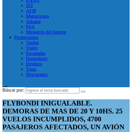
EANA
JST
AFIP
Migraciones
Aduana
PSA
Ministerio del Interior
Promociones
Vuelos
Viajes
Escapadas
Hospedajes
Destinos
Tours
Descuentos
Búscar por:
FLYBONDI INIGUALABLE.
DEMORAS DE MAS DE 20 Y 10HS. 25
VUELOS INCUMPLIDOS, 4700
PASAJEROS AFECTADOS, UN AVIÓN