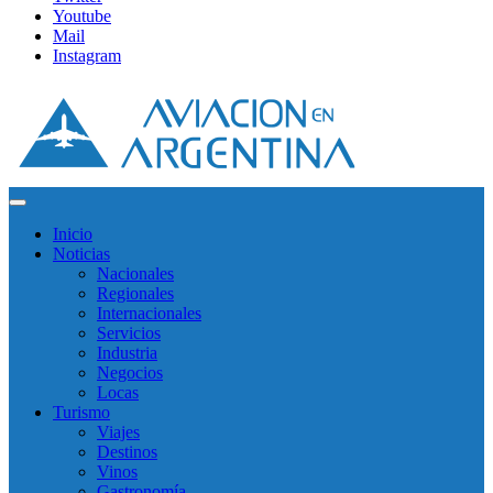
Youtube
Mail
Instagram
Inicio
Noticias
Nacionales
Regionales
Internacionales
Servicios
Industria
Negocios
Locas
Turismo
Viajes
Destinos
Vinos
Gastronomía