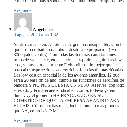
No existen multas o sanciones? Son totalmente irresponsables.
Responder
Angel
dice:
8 agosto, 2023 a las 1:32
Yo diría, más bien, Aerolíneas Argentinas insuperable. Con lo
que nos ha robado hasta ahora desde la expropiación ( + d
8000 palos verdes). Con todas las demoras cancelaciones,
robos de valijas, etc, etc, etc, etc. ….y podría seguir. Las low
cost, y muy particularmente Flybondi, son lo mejor que le
pasó al transporte de pasajeros del país en las últimas décadas.
Las low cost en especial la de los aviones amarillos, 12 que
serán 20 para fin de año, cumple las funciones de aerolínea de
bandera Y NO NOS CUESTA UN PESO. Al revés, con todo
el estado y la mafia aerosindical en contra, todavía ganan
diner …y el gobierno HA FRACASADO EN SU
COMETIDO DE QUE LA EMPRESA ABANDONARA
EL PAIS. Cómo muchas otras, incluso mucho más grandes
que AA, como LATAM.
Responder