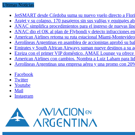
Ultimas Noticias
JetSMART desde Córdoba suma su nuevo vuelo directo a Flori
Arajet y su colapso. 170 pasajeros sin sus valijas y equipajes a
ANAC simplifica procedimientos para el ingreso de nuevas líne
ANAC dio el OK al plan de Flybondi y detecto infracciones 
American Airlines retoma su ruta estacional Miami-Montevideo 
Aerolíneas Argentinas en asamblea de accionistas aprobó su 
Emirates y South African Airways suman nueve destinos a su
Ezeiza con el primer VIP doméstico. AMAE Lounge ya ofrece
American Airlines con cambios. Nombra a Luiz Laham para lid
Aerolíneas Argentinas una empresa aérea y una promo con 2
Facebook
Twitter
Youtube
Mail
Instagram