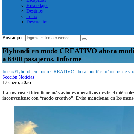
Escapadas
Hospedajes
Destinos
Tours
Descuentos
Búscar por:
Flybondi en modo CREATIVO ahora modific
a 6400 pasajeros. Informe
Inicio
/
Flybondi en modo CREATIVO ahora modifica números de vuelos 
Sección Noticias
|
17 enero, 2026
La low cost si bien tiene más aviones operativos desde el miércol
inconveniente con “modo creativo”. Evita mencionar en los mensa