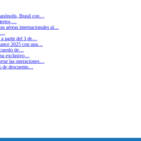
anópolis, Brasil con…
biertos,…
as aéreas internacionales al…
en…
a partir del 3 de…
balance 2025 con una…
 acuerdo de…
 su exclusivo…
erar las operaciones…
0% de descuento…