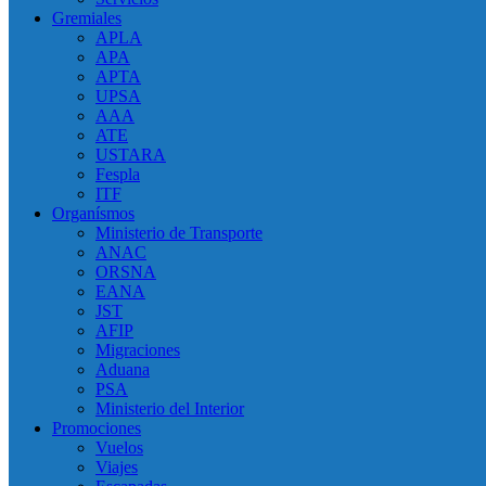
Gremiales
APLA
APA
APTA
UPSA
AAA
ATE
USTARA
Fespla
ITF
Organísmos
Ministerio de Transporte
ANAC
ORSNA
EANA
JST
AFIP
Migraciones
Aduana
PSA
Ministerio del Interior
Promociones
Vuelos
Viajes