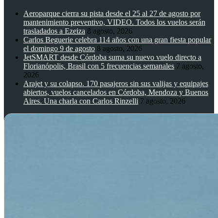
Aeroparque cierra su pista desde el 25 al 27 de agosto por
mantenimiento preventivo, VIDEO. Todos los vuelos serán
trasladados a Ezeiza
8 agosto, 2026
Carlos Beguerie celebra 114 años con una gran fiesta popular
el domingo 9 de agosto
8 agosto, 2026
JetSMART desde Córdoba suma su nuevo vuelo directo a
Florianópolis, Brasil con 5 frecuencias semanales
7 agosto,
2026
Arajet y su colapso. 170 pasajeros sin sus valijas y equipajes
abiertos, vuelos cancelados en Córdoba, Mendoza y Buenos
Aires. Una charla con Carlos Rinzelli
7 agosto, 2026