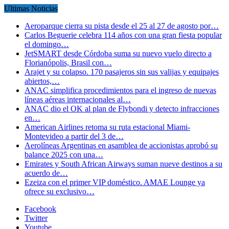
Ultimas Noticias
Aeroparque cierra su pista desde el 25 al 27 de agosto por…
Carlos Beguerie celebra 114 años con una gran fiesta popular
el domingo…
JetSMART desde Córdoba suma su nuevo vuelo directo a
Florianópolis, Brasil con…
Arajet y su colapso. 170 pasajeros sin sus valijas y equipajes
abiertos,…
ANAC simplifica procedimientos para el ingreso de nuevas
líneas aéreas internacionales al…
ANAC dio el OK al plan de Flybondi y detecto infracciones
en…
American Airlines retoma su ruta estacional Miami-
Montevideo a partir del 3 de…
Aerolíneas Argentinas en asamblea de accionistas aprobó su
balance 2025 con una…
Emirates y South African Airways suman nueve destinos a su
acuerdo de…
Ezeiza con el primer VIP doméstico. AMAE Lounge ya
ofrece su exclusivo…
Facebook
Twitter
Youtube