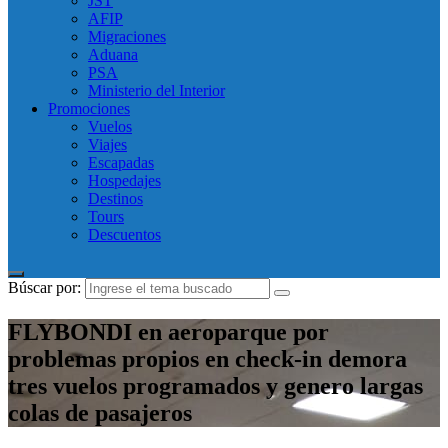
JST
AFIP
Migraciones
Aduana
PSA
Ministerio del Interior
Promociones
Vuelos
Viajes
Escapadas
Hospedajes
Destinos
Tours
Descuentos
Búscar por:
FLYBONDI en aeroparque por
problemas propios en check-in demora
tres vuelos programados y genero largas
colas de pasajeros