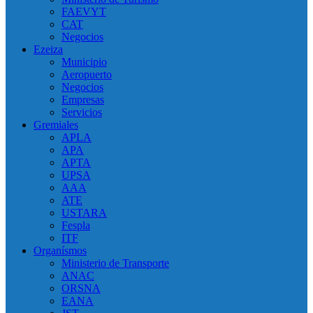
FAEVYT
CAT
Negocios
Ezeiza
Municipio
Aeropuerto
Negocios
Empresas
Servicios
Gremiales
APLA
APA
APTA
UPSA
AAA
ATE
USTARA
Fespla
ITF
Organísmos
Ministerio de Transporte
ANAC
ORSNA
EANA