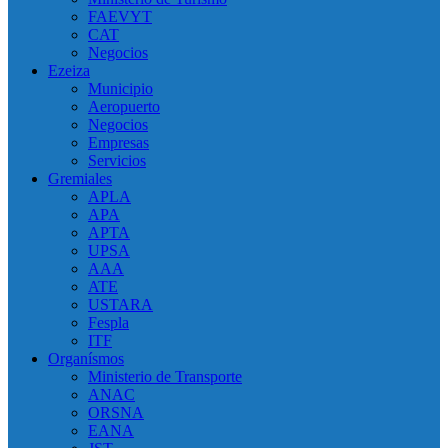
FAEVYT
CAT
Negocios
Ezeiza
Municipio
Aeropuerto
Negocios
Empresas
Servicios
Gremiales
APLA
APA
APTA
UPSA
AAA
ATE
USTARA
Fespla
ITF
Organísmos
Ministerio de Transporte
ANAC
ORSNA
EANA