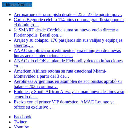
Ultimas Noticias
Aeroparque cierra su pista desde el 25 al 27 de agosto por…
Carlos Beguerie celebra 114 años con una gran fiesta popular
el domingo…
JetSMART desde Córdoba suma su nuevo vuelo directo a
Florianópolis, Brasil con…
Arajet y su colapso. 170 pasajeros sin sus valijas y equipajes
abiertos,…
ANAC simplifica procedimientos para el ingreso de nuevas
líneas aéreas internacionales al…
ANAC dio el OK al plan de Flybondi y detecto infracciones
en…
American Airlines retoma su ruta estacional Miami-
Montevideo a partir del 3 de…
Aerolíneas Argentinas en asamblea de accionistas aprobó su
balance 2025 con una…
Emirates y South African Airways suman nueve destinos a su
acuerdo de…
Ezeiza con el primer VIP doméstico. AMAE Lounge ya
ofrece su exclusivo…
Facebook
Twitter
Youtube