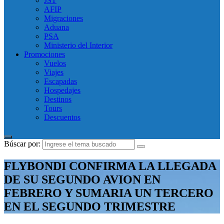
JST
AFIP
Migraciones
Aduana
PSA
Ministerio del Interior
Promociones
Vuelos
Viajes
Escapadas
Hospedajes
Destinos
Tours
Descuentos
Búscar por:
FLYBONDI CONFIRMA LA LLEGADA
DE SU SEGUNDO AVION EN
FEBRERO Y SUMARIA UN TERCERO
EN EL SEGUNDO TRIMESTRE