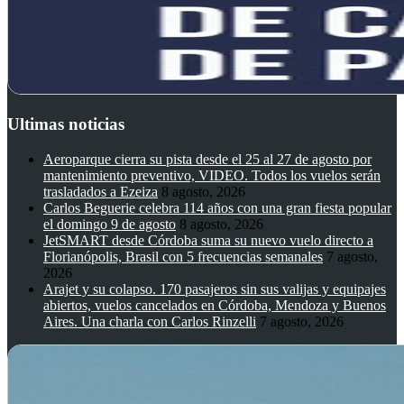
Ultimas noticias
Aeroparque cierra su pista desde el 25 al 27 de agosto por
mantenimiento preventivo, VIDEO. Todos los vuelos serán
trasladados a Ezeiza
8 agosto, 2026
Carlos Beguerie celebra 114 años con una gran fiesta popular
el domingo 9 de agosto
8 agosto, 2026
JetSMART desde Córdoba suma su nuevo vuelo directo a
Florianópolis, Brasil con 5 frecuencias semanales
7 agosto,
2026
Arajet y su colapso. 170 pasajeros sin sus valijas y equipajes
abiertos, vuelos cancelados en Córdoba, Mendoza y Buenos
Aires. Una charla con Carlos Rinzelli
7 agosto, 2026