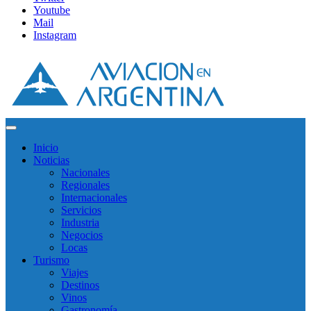
Youtube
Mail
Instagram
Inicio
Noticias
Nacionales
Regionales
Internacionales
Servicios
Industria
Negocios
Locas
Turismo
Viajes
Destinos
Vinos
Gastronomía