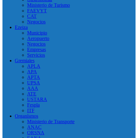
Ministerio de Turismo
FAEVYT
CAT
Negocios
Ezeiza
Municipio
Aeropuerto
Negocios
Empresas
Servicios
Gremiales
APLA
APA
APTA
UPSA
AAA
ATE
USTARA
Fespla
ITF
Organísmos
Ministerio de Transporte
ANAC
ORSNA