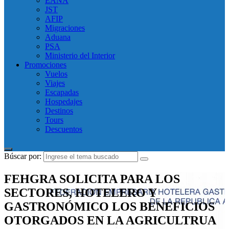
EANA
JST
AFIP
Migraciones
Aduana
PSA
Ministerio del Interior
Promociones
Vuelos
Viajes
Escapadas
Hospedajes
Destinos
Tours
Descuentos
Búscar por:
FEHGRA SOLICITA PARA LOS
SECTORES, HOTELERO Y
GASTRONÓMICO LOS BENEFICIOS
OTORGADOS EN LA AGRICULTRUA