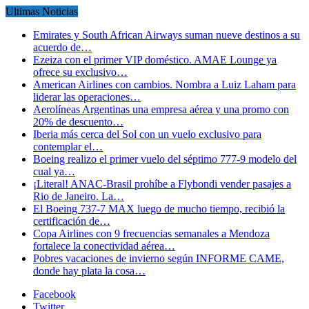
Ultimas Noticias
Emirates y South African Airways suman nueve destinos a su
acuerdo de…
Ezeiza con el primer VIP doméstico. AMAE Lounge ya
ofrece su exclusivo…
American Airlines con cambios. Nombra a Luiz Laham para
liderar las operaciones…
Aerolíneas Argentinas una empresa aérea y una promo con
20% de descuento…
Iberia más cerca del Sol con un vuelo exclusivo para
contemplar el…
Boeing realizo el primer vuelo del séptimo 777-9 modelo del
cual ya…
¡Literal! ANAC-Brasil prohíbe a Flybondi vender pasajes a
Rio de Janeiro. La…
El Boeing 737-7 MAX luego de mucho tiempo, recibió la
certificación de…
Copa Airlines con 9 frecuencias semanales a Mendoza
fortalece la conectividad aérea…
Pobres vacaciones de invierno según INFORME CAME,
donde hay plata la cosa…
Facebook
Twitter