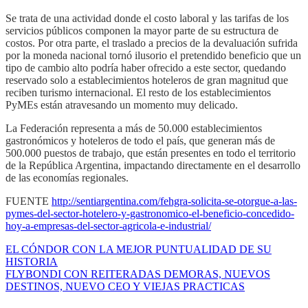
Se trata de una actividad donde el costo laboral y las tarifas de los
servicios públicos componen la mayor parte de su estructura de
costos. Por otra parte, el traslado a precios de la devaluación sufrida
por la moneda nacional tornó ilusorio el pretendido beneficio que un
tipo de cambio alto podría haber ofrecido a este sector, quedando
reservado solo a establecimientos hoteleros de gran magnitud que
reciben turismo internacional. El resto de los establecimientos
PyMEs están atravesando un momento muy delicado.
La Federación representa a más de 50.000 establecimientos
gastronómicos y hoteleros de todo el país, que generan más de
500.000 puestos de trabajo, que están presentes en todo el territorio
de la República Argentina, impactando directamente en el desarrollo
de las economías regionales.
FUENTE
http://sentiargentina.com/fehgra-solicita-se-otorgue-a-las-
pymes-del-sector-hotelero-y-gastronomico-el-beneficio-concedido-
hoy-a-empresas-del-sector-agricola-e-industrial/
EL CÓNDOR CON LA MEJOR PUNTUALIDAD DE SU
HISTORIA
FLYBONDI CON REITERADAS DEMORAS, NUEVOS
DESTINOS, NUEVO CEO Y VIEJAS PRACTICAS