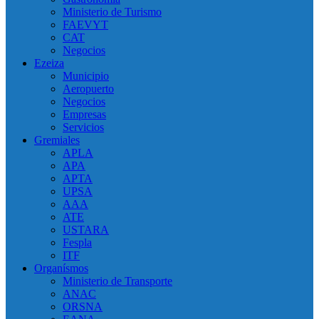
Ministerio de Turismo
FAEVYT
CAT
Negocios
Ezeiza
Municipio
Aeropuerto
Negocios
Empresas
Servicios
Gremiales
APLA
APA
APTA
UPSA
AAA
ATE
USTARA
Fespla
ITF
Organísmos
Ministerio de Transporte
ANAC
ORSNA