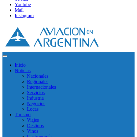
Youtube
Mail
Instagram
Inicio
Noticias
Nacionales
Regionales
Internacionales
Servicios
Industria
Negocios
Locas
Turismo
Viajes
Destinos
Vinos
Gastronomía