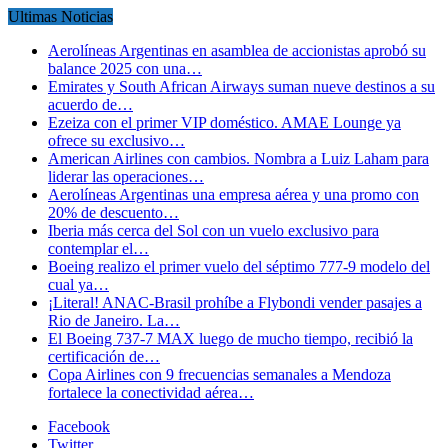
Ultimas Noticias
Aerolíneas Argentinas en asamblea de accionistas aprobó su
balance 2025 con una…
Emirates y South African Airways suman nueve destinos a su
acuerdo de…
Ezeiza con el primer VIP doméstico. AMAE Lounge ya
ofrece su exclusivo…
American Airlines con cambios. Nombra a Luiz Laham para
liderar las operaciones…
Aerolíneas Argentinas una empresa aérea y una promo con
20% de descuento…
Iberia más cerca del Sol con un vuelo exclusivo para
contemplar el…
Boeing realizo el primer vuelo del séptimo 777-9 modelo del
cual ya…
¡Literal! ANAC-Brasil prohíbe a Flybondi vender pasajes a
Rio de Janeiro. La…
El Boeing 737-7 MAX luego de mucho tiempo, recibió la
certificación de…
Copa Airlines con 9 frecuencias semanales a Mendoza
fortalece la conectividad aérea…
Facebook
Twitter