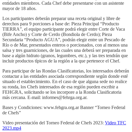
entidades miembros. Cada Chef debe presentarse con un asistente
mayor de 18 años.
Los participantes deberán preparar una receta original y libre de
derechos para 9 porciones a base de: Pieza Principal “Producto
TIERRA”, el equipo participante podrá elegir entre Corte de Vaca
(Bife Ancho) y Corte de Cerdo (Bondiola de Cerdo); Pieza
Secundaria “Producto AGUA”, podrán elegir entre un Pescado de
Río o de Mar, presentados enteros o porcionados, con al menos una
salsa y tres guarniciones, de las cuales una deberá ser preparada en
base a algún hidrato (granos, legumbres, etc.), y las tres tendrán que
incluir productos típicos de la región a la que pertenece el Chef.
Para participar de las Rondas Clasificatorias, los interesados deberán
contactar a las entidades asociada correspondiente según donde esté
situado el establecimiento. En el caso de que alguna sede no realice
su ronda, los Chefs interesados de esa región pueden escribir a
FEHGRA, solicitando se los incorpore a la Ronda Clasificatoria
más cercana. E-mail: informes@fehrga.org.ar.
Bases y Condiciones: www.fehgra.org.ar Banner “Torneo Federal
de Chefs”
Video presentación del Torneo Federal de Chefs 2023:
Video TFC
2023.mp4