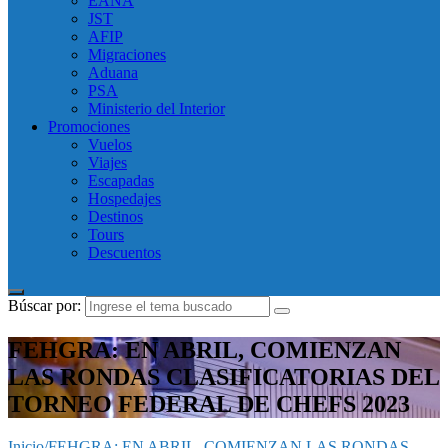
EANA
JST
AFIP
Migraciones
Aduana
PSA
Ministerio del Interior
Promociones
Vuelos
Viajes
Escapadas
Hospedajes
Destinos
Tours
Descuentos
Búscar por:
FEHGRA: EN ABRIL, COMIENZAN
LAS RONDAS CLASIFICATORIAS DEL
TORNEO FEDERAL DE CHEFS 2023
Inicio
/
FEHGRA: EN ABRIL, COMIENZAN LAS RONDAS