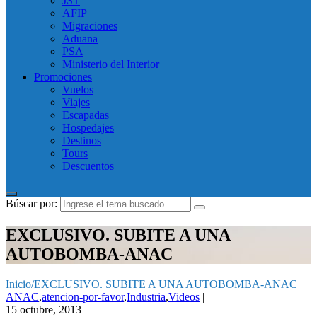
JST
AFIP
Migraciones
Aduana
PSA
Ministerio del Interior
Promociones
Vuelos
Viajes
Escapadas
Hospedajes
Destinos
Tours
Descuentos
Búscar por:
EXCLUSIVO. SUBITE A UNA
AUTOBOMBA-ANAC
Inicio
/
EXCLUSIVO. SUBITE A UNA AUTOBOMBA-ANAC
ANAC
,
atencion-por-favor
,
Industria
,
Videos
|
15 octubre, 2013