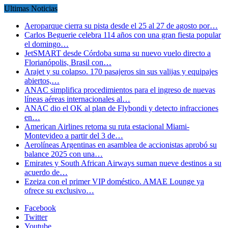
Ultimas Noticias
Aeroparque cierra su pista desde el 25 al 27 de agosto por…
Carlos Beguerie celebra 114 años con una gran fiesta popular
el domingo…
JetSMART desde Córdoba suma su nuevo vuelo directo a
Florianópolis, Brasil con…
Arajet y su colapso. 170 pasajeros sin sus valijas y equipajes
abiertos,…
ANAC simplifica procedimientos para el ingreso de nuevas
líneas aéreas internacionales al…
ANAC dio el OK al plan de Flybondi y detecto infracciones
en…
American Airlines retoma su ruta estacional Miami-
Montevideo a partir del 3 de…
Aerolíneas Argentinas en asamblea de accionistas aprobó su
balance 2025 con una…
Emirates y South African Airways suman nueve destinos a su
acuerdo de…
Ezeiza con el primer VIP doméstico. AMAE Lounge ya
ofrece su exclusivo…
Facebook
Twitter
Youtube