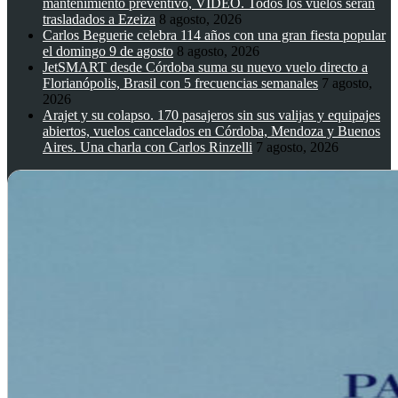
mantenimiento preventivo, VIDEO. Todos los vuelos serán
trasladados a Ezeiza
8 agosto, 2026
Carlos Beguerie celebra 114 años con una gran fiesta popular
el domingo 9 de agosto
8 agosto, 2026
JetSMART desde Córdoba suma su nuevo vuelo directo a
Florianópolis, Brasil con 5 frecuencias semanales
7 agosto,
2026
Arajet y su colapso. 170 pasajeros sin sus valijas y equipajes
abiertos, vuelos cancelados en Córdoba, Mendoza y Buenos
Aires. Una charla con Carlos Rinzelli
7 agosto, 2026