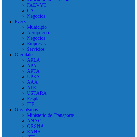
FAEVYT
CAT
Negocios
Ezeiza
Municipio
Aeropuerto
Negocios
Empresas
Servicios
Gremiales
APLA
APA
APTA
UPSA
AAA
ATE
USTARA
Fespla
ITF
Organísmos
Ministerio de Transporte
ANAC
ORSNA
EANA