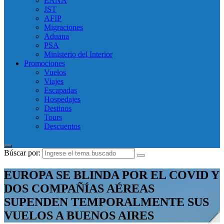
EANA
JST
AFIP
Migraciones
Aduana
PSA
Ministerio del Interior
Promociones
Vuelos
Viajes
Escapadas
Hospedajes
Destinos
Tours
Descuentos
Búscar por:
EUROPA SE BLINDA POR EL COVID Y
DOS COMPAÑÍAS AÉREAS
SUPENDEN TEMPORALMENTE SUS
VUELOS A BUENOS AIRES