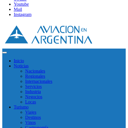
Youtube
Mail
Instagram
Inicio
Noticias
Nacionales
Regionales
Internacionales
Servicios
Industria
Negocios
Locas
Turismo
Viajes
Destinos
Vinos
Gastronomía