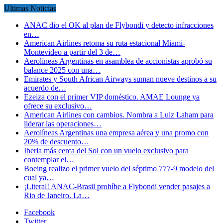
Ultimas Noticias
ANAC dio el OK al plan de Flybondi y detecto infracciones
en…
American Airlines retoma su ruta estacional Miami-
Montevideo a partir del 3 de…
Aerolíneas Argentinas en asamblea de accionistas aprobó su
balance 2025 con una…
Emirates y South African Airways suman nueve destinos a su
acuerdo de…
Ezeiza con el primer VIP doméstico. AMAE Lounge ya
ofrece su exclusivo…
American Airlines con cambios. Nombra a Luiz Laham para
liderar las operaciones…
Aerolíneas Argentinas una empresa aérea y una promo con
20% de descuento…
Iberia más cerca del Sol con un vuelo exclusivo para
contemplar el…
Boeing realizo el primer vuelo del séptimo 777-9 modelo del
cual ya…
¡Literal! ANAC-Brasil prohíbe a Flybondi vender pasajes a
Rio de Janeiro. La…
Facebook
Twitter