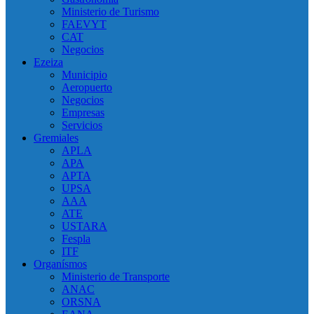
Ministerio de Turismo
FAEVYT
CAT
Negocios
Ezeiza
Municipio
Aeropuerto
Negocios
Empresas
Servicios
Gremiales
APLA
APA
APTA
UPSA
AAA
ATE
USTARA
Fespla
ITF
Organísmos
Ministerio de Transporte
ANAC
ORSNA