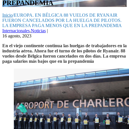
PREPANDEMIA
Inicio
/
EUROPA. EN BÉLGICA 88 VUELOS DE RYANAIR
FUERON CANCELADOS POR LA HUELGA DE PILOTOS.
LA EMPRESA PAGA MENOS QUE EN LA PREPANDEMIA
Internacionales
,
Noticias
|
16 agosto, 2023
En el viejo continente continua las huelgas de trabajadores en la
industria aérea. Ahora fue el turno de los pilotos de Ryanair. 88
vuelos desde Bélgica fueron cancelados en dos días. La empresa
paga salarios más bajos que en la prepandemia