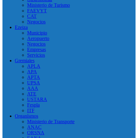
Ministerio de Turismo
FAEVYT
CAT
Negocios
Ezeiza
Municipio
Aeropuerto
Negocios
Empresas
Servicios
Gremiales
APLA
APA
APTA
UPSA
AAA
ATE
USTARA
Fespla
ITF
Organísmos
Ministerio de Transporte
ANAC
ORSNA