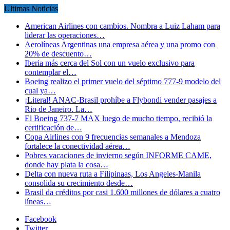
Ultimas Noticias
American Airlines con cambios. Nombra a Luiz Laham para
liderar las operaciones…
Aerolíneas Argentinas una empresa aérea y una promo con
20% de descuento…
Iberia más cerca del Sol con un vuelo exclusivo para
contemplar el…
Boeing realizo el primer vuelo del séptimo 777-9 modelo del
cual ya…
¡Literal! ANAC-Brasil prohíbe a Flybondi vender pasajes a
Rio de Janeiro. La…
El Boeing 737-7 MAX luego de mucho tiempo, recibió la
certificación de…
Copa Airlines con 9 frecuencias semanales a Mendoza
fortalece la conectividad aérea…
Pobres vacaciones de invierno según INFORME CAME,
donde hay plata la cosa…
Delta con nueva ruta a Filipinaas, Los Angeles-Manila
consolida su crecimiento desde…
Brasil da créditos por casi 1.600 millones de dólares a cuatro
líneas…
Facebook
Twitter