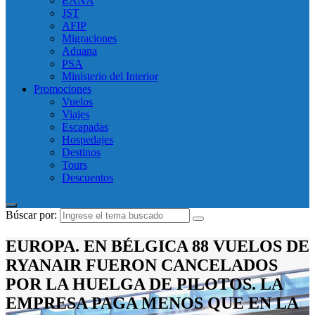
EANA
JST
AFIP
Migraciones
Aduana
PSA
Ministerio del Interior
Promociones
Vuelos
Viajes
Escapadas
Hospedajes
Destinos
Tours
Descuentos
Búscar por:
EUROPA. EN BÉLGICA 88 VUELOS DE
RYANAIR FUERON CANCELADOS
POR LA HUELGA DE PILOTOS. LA
EMPRESA PAGA MENOS QUE EN LA