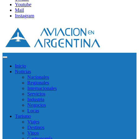
Youtube
Mail
Instagram
Inicio
Noticias
Nacionales
Regionales
Internacionales
Servicios
Industria
Negocios
Locas
Turismo
Viajes
Destinos
Vinos
Gastronomía