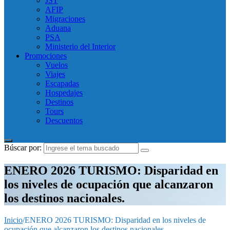
JST
AFIP
Migraciones
Aduana
PSA
Ministerio del Interior
Promociones
Vuelos
Viajes
Escapadas
Hospedajes
Destinos
Tours
Descuentos
Búscar por:
ENERO 2026 TURISMO: Disparidad en
los niveles de ocupación que alcanzaron
los destinos nacionales.
Inicio
/
ENERO 2026 TURISMO: Disparidad en los niveles de
ocupación que alcanzaron los destinos nacionales.