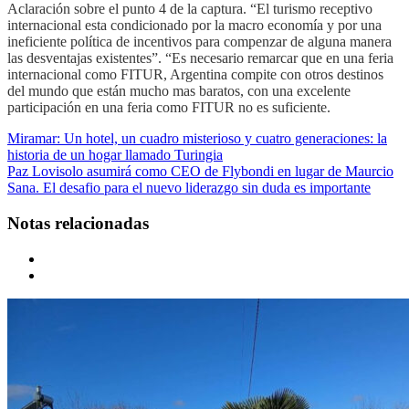
Aclaración sobre el punto 4 de la captura. “El turismo receptivo
internacional esta condicionado por la macro economía y por una
ineficiente política de incentivos para compenzar de alguna manera
las desventajas existentes”. “Es necesario remarcar que en una feria
internacional como FITUR, Argentina compite con otros destinos
del mundo que están mucho mas baratos, con una excelente
participación en una feria como FITUR no es suficiente.
Miramar: Un hotel, un cuadro misterioso y cuatro generaciones: la
historia de un hogar llamado Turingia
Paz Lovisolo asumirá como CEO de Flybondi en lugar de Maurcio
Sana. El desafio para el nuevo liderazgo sin duda es importante
Notas relacionadas