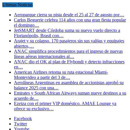
Ultimas Noticias
Aeroparque cierra su pista desde el 25 al 27 de agosto por…
Carlos Beguerie celebra 114 años con una gran fiesta popular
el domingo…
JetSMART desde Córdoba suma su nuevo vuelo directo a
Florianópolis, Brasil con…
Arajet y su colapso. 170 pasajeros sin sus valijas y equipajes
abiertos,…
ANAC simplifica procedimientos para el ingreso de nuevas
líneas aéreas internacionales al…
ANAC dio el OK al plan de Flybondi y detecto infracciones
en…
American Airlines retoma su ruta estacional Miami-
Montevideo a partir del 3 de…
Aerolíneas Argentinas en asamblea de accionistas aprobó su
balance 2025 con una…
Emirates y South African Airways suman nueve destinos a su
acuerdo de…
Ezeiza con el primer VIP doméstico. AMAE Lounge ya
ofrece su exclusivo…
Facebook
Twitter
Youtube