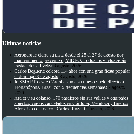
Ultimas noticias
Aeroparque cierra su pista desde el 25 al 27 de agosto por
mantenimiento preventivo, VIDEO. Todos los vuelos serán
trasladados a Ezeiza
8 agosto, 2026
Carlos Beguerie celebra 114 años con una gran fiesta popular
el domingo 9 de agosto
8 agosto, 2026
JetSMART desde Córdoba suma su nuevo vuelo directo a
Florianópolis, Brasil con 5 frecuencias semanales
7 agosto,
2026
Arajet y su colapso. 170 pasajeros sin sus valijas y equipajes
abiertos, vuelos cancelados en Córdoba, Mendoza y Buenos
Aires. Una charla con Carlos Rinzelli
7 agosto, 2026