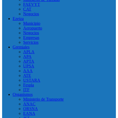
FAEVYT
CAT
Negocios
Ezeiza
Municipio
Aeropuerto
Negocios
Empresas
Servicios
Gremiales
APLA
APA
APTA
UPSA
AAA
ATE
USTARA
Fespla
ITF
Organísmos
Ministerio de Transporte
ANAC
ORSNA
EANA