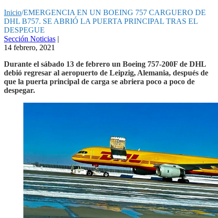
Inicio
/
EMERGENCIA EN UN BOEING 757 CARGUERO DE
DHL B757. SE ABRIÓ LA PUERTA PRINCIPAL TRAS EL
DESPEGUE
Sección Noticias
|
14 febrero, 2021
Durante el sábado 13 de febrero un Boeing 757-200F de DHL
debió regresar al aeropuerto de Leipzig, Alemania, después de
que la puerta principal de carga se abriera poco a poco de
despegar.