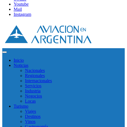
Youtube
Mail
Instagram
Inicio
Noticias
Nacionales
Regionales
Internacionales
Servicios
Industria
Negocios
Locas
Turismo
Viajes
Destinos
Vinos
Gastronomía