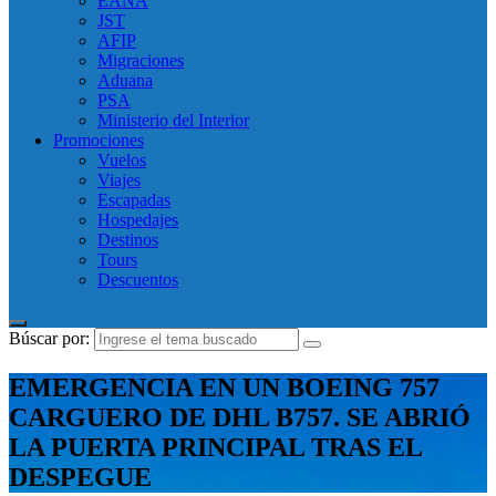
EANA
JST
AFIP
Migraciones
Aduana
PSA
Ministerio del Interior
Promociones
Vuelos
Viajes
Escapadas
Hospedajes
Destinos
Tours
Descuentos
Búscar por:
EMERGENCIA EN UN BOEING 757
CARGUERO DE DHL B757. SE ABRIÓ
LA PUERTA PRINCIPAL TRAS EL
DESPEGUE