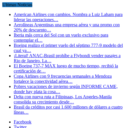
Ultimas Noticias
American Airlines con cambios. Nombra a Luiz Laham para
liderar las operaciones…
Aerolíneas Argentinas una empresa aérea y una promo con
20% de descuento…
Iberia más cerca del Sol con un vuelo exclusivo para
contemplar el…
Boeing realizo el primer vuelo del séptimo 777-9 modelo del
cual ya…
¡Literal! ANAC-Brasil prohíbe a Flybondi vender pasajes a
Rio de Janeiro. La…
El Boeing 737-7 MAX luego de mucho tiempo, recibió la
certificación de…
Copa Airlines con 9 frecuencias semanales a Mendoza
fortalece la conectividad aérea…
Pobres vacaciones de invierno según INFORME CAME,
donde hay plata la cosa…
Delta con nueva ruta a Filipinaas, Los Angeles-Manila
consolida su crecimiento desde…
Brasil da créditos por casi 1.600 millones de dólares a cuatro
líneas…
Facebook
Twitter