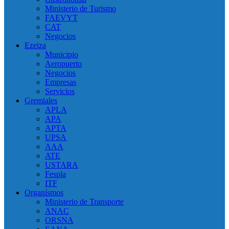
Ministerio de Turismo
FAEVYT
CAT
Negocios
Ezeiza
Municipio
Aeropuerto
Negocios
Empresas
Servicios
Gremiales
APLA
APA
APTA
UPSA
AAA
ATE
USTARA
Fespla
ITF
Organísmos
Ministerio de Transporte
ANAC
ORSNA