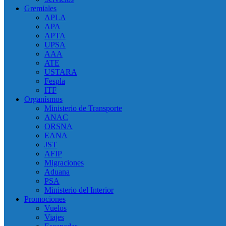
Gremiales
APLA
APA
APTA
UPSA
AAA
ATE
USTARA
Fespla
ITF
Organísmos
Ministerio de Transporte
ANAC
ORSNA
EANA
JST
AFIP
Migraciones
Aduana
PSA
Ministerio del Interior
Promociones
Vuelos
Viajes