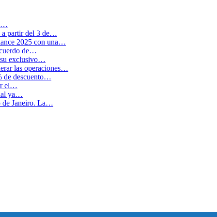
en…
a partir del 3 de…
balance 2025 con una…
 acuerdo de…
 su exclusivo…
erar las operaciones…
0% de descuento…
ar el…
cual ya…
o de Janeiro. La…