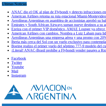
Ultimas Noticias
ANAC dio el OK al plan de Flybondi y detecto infracciones 
American Airlines retoma su ruta estacional Miami-Montevideo 
Aerolíneas Argentinas en asamblea de accionistas aprobó su 
Emirates y South African Airways suman nueve destinos a su
Ezeiza con el primer VIP doméstico. AMAE Lounge ya ofrece
American Airlines con cambios. Nombra a Luiz Laham para lid
Aerolíneas Argentinas una empresa aérea y una promo con 2
Iberia más cerca del Sol con un vuelo exclusivo para contempl
Boeing realizo el primer vuelo del séptimo 777-9 modelo del 
¡Literal! ANAC-Brasil prohíbe a Flybondi vender pasajes a Ri
Facebook
Twitter
Youtube
Mail
Instagram