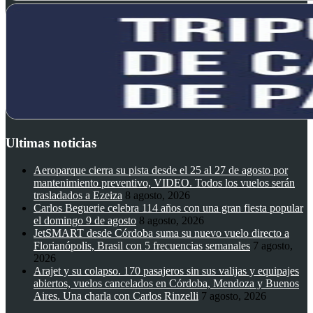
Ultimas noticias
Aeroparque cierra su pista desde el 25 al 27 de agosto por
mantenimiento preventivo, VIDEO. Todos los vuelos serán
trasladados a Ezeiza
8 agosto, 2026
Carlos Beguerie celebra 114 años con una gran fiesta popular
el domingo 9 de agosto
8 agosto, 2026
JetSMART desde Córdoba suma su nuevo vuelo directo a
Florianópolis, Brasil con 5 frecuencias semanales
7 agosto,
2026
Arajet y su colapso. 170 pasajeros sin sus valijas y equipajes
abiertos, vuelos cancelados en Córdoba, Mendoza y Buenos
Aires. Una charla con Carlos Rinzelli
7 agosto, 2026