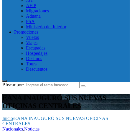
JST
AFIP
Migraciones
Aduana
PSA
Ministerio del Interior
Promociones
Vuelos
Viajes
Escapadas
Hospedajes
Destinos
Tours
Descuentos
Búscar por:
EANA INAUGURÓ SUS NUEVAS
OFICINAS CENTRALES
Inicio
/
EANA INAUGURÓ SUS NUEVAS OFICINAS
CENTRALES
Nacionales
,
Noticias
|