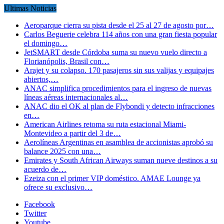
Ultimas Noticias
Aeroparque cierra su pista desde el 25 al 27 de agosto por…
Carlos Beguerie celebra 114 años con una gran fiesta popular
el domingo…
JetSMART desde Córdoba suma su nuevo vuelo directo a
Florianópolis, Brasil con…
Arajet y su colapso. 170 pasajeros sin sus valijas y equipajes
abiertos,…
ANAC simplifica procedimientos para el ingreso de nuevas
líneas aéreas internacionales al…
ANAC dio el OK al plan de Flybondi y detecto infracciones
en…
American Airlines retoma su ruta estacional Miami-
Montevideo a partir del 3 de…
Aerolíneas Argentinas en asamblea de accionistas aprobó su
balance 2025 con una…
Emirates y South African Airways suman nueve destinos a su
acuerdo de…
Ezeiza con el primer VIP doméstico. AMAE Lounge ya
ofrece su exclusivo…
Facebook
Twitter
Youtube