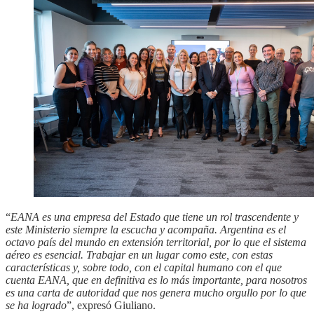
“
EANA es una empresa del Estado que tiene un rol trascendente y
este Ministerio siempre la escucha y acompaña. Argentina es el
octavo país del mundo en extensión territorial, por lo que el sistema
aéreo es esencial. Trabajar en un lugar como este, con estas
características y, sobre todo, con el capital humano con el que
cuenta EANA, que en definitiva es lo más importante, para nosotros
es una carta de autoridad que nos genera mucho orgullo por lo que
se ha logrado
”, expresó Giuliano.