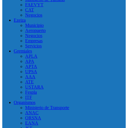
FAEVYT
CAT
Negocios
Ezeiza
Municipio
Aeropuerto
Negocios
Empresas
Servicios
Gremiales
APLA
APA
APTA
UPSA
AAA
ATE
USTARA
Fespla
ITF
Organísmos
Ministerio de Transporte
ANAC
ORSNA
EANA