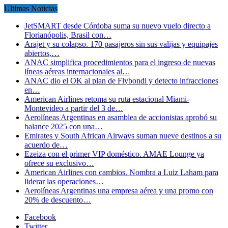
Ultimas Noticias
JetSMART desde Córdoba suma su nuevo vuelo directo a
Florianópolis, Brasil con…
Arajet y su colapso. 170 pasajeros sin sus valijas y equipajes
abiertos,…
ANAC simplifica procedimientos para el ingreso de nuevas
líneas aéreas internacionales al…
ANAC dio el OK al plan de Flybondi y detecto infracciones
en…
American Airlines retoma su ruta estacional Miami-
Montevideo a partir del 3 de…
Aerolíneas Argentinas en asamblea de accionistas aprobó su
balance 2025 con una…
Emirates y South African Airways suman nueve destinos a su
acuerdo de…
Ezeiza con el primer VIP doméstico. AMAE Lounge ya
ofrece su exclusivo…
American Airlines con cambios. Nombra a Luiz Laham para
liderar las operaciones…
Aerolíneas Argentinas una empresa aérea y una promo con
20% de descuento…
Facebook
Twitter