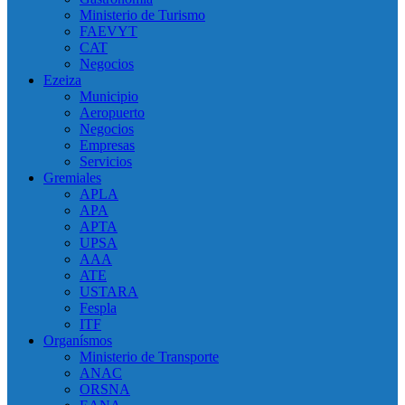
Ministerio de Turismo
FAEVYT
CAT
Negocios
Ezeiza
Municipio
Aeropuerto
Negocios
Empresas
Servicios
Gremiales
APLA
APA
APTA
UPSA
AAA
ATE
USTARA
Fespla
ITF
Organísmos
Ministerio de Transporte
ANAC
ORSNA