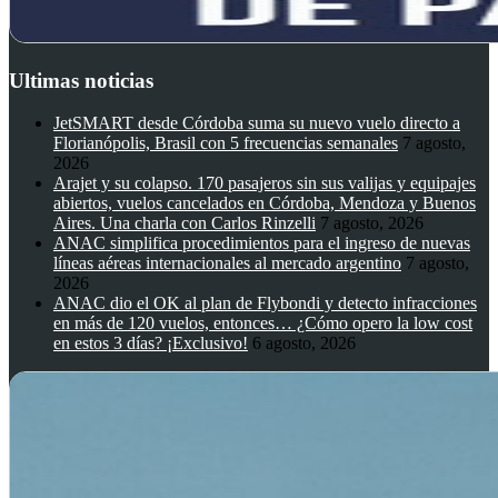
Ultimas noticias
JetSMART desde Córdoba suma su nuevo vuelo directo a
Florianópolis, Brasil con 5 frecuencias semanales
7 agosto,
2026
Arajet y su colapso. 170 pasajeros sin sus valijas y equipajes
abiertos, vuelos cancelados en Córdoba, Mendoza y Buenos
Aires. Una charla con Carlos Rinzelli
7 agosto, 2026
ANAC simplifica procedimientos para el ingreso de nuevas
líneas aéreas internacionales al mercado argentino
7 agosto,
2026
ANAC dio el OK al plan de Flybondi y detecto infracciones
en más de 120 vuelos, entonces… ¿Cómo opero la low cost
en estos 3 días? ¡Exclusivo!
6 agosto, 2026