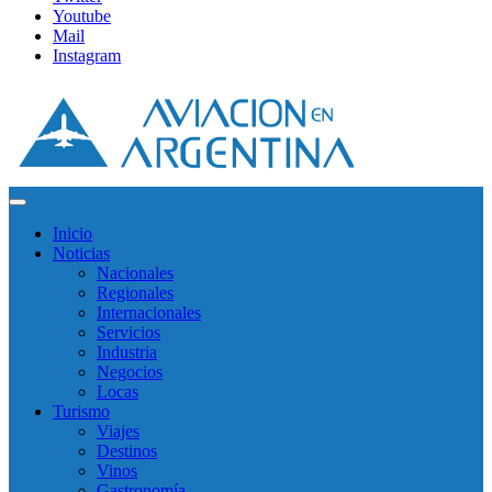
Youtube
Mail
Instagram
Inicio
Noticias
Nacionales
Regionales
Internacionales
Servicios
Industria
Negocios
Locas
Turismo
Viajes
Destinos
Vinos
Gastronomía