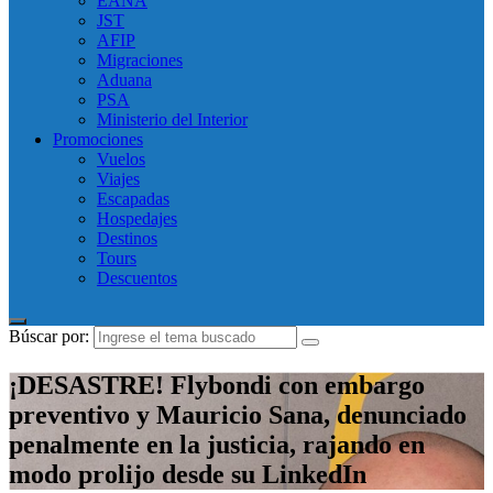
EANA
JST
AFIP
Migraciones
Aduana
PSA
Ministerio del Interior
Promociones
Vuelos
Viajes
Escapadas
Hospedajes
Destinos
Tours
Descuentos
Búscar por:
¡DESASTRE! Flybondi con embargo
preventivo y Mauricio Sana, denunciado
penalmente en la justicia, rajando en
modo prolijo desde su LinkedIn