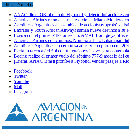
Ultimas Noticias
ANAC dio el OK al plan de Flybondi y detecto infracciones 
American Airlines retoma su ruta estacional Miami-Montevideo 
Aerolíneas Argentinas en asamblea de accionistas aprobó su 
Emirates y South African Airways suman nueve destinos a su
Ezeiza con el primer VIP doméstico. AMAE Lounge ya ofrece
American Airlines con cambios. Nombra a Luiz Laham para lid
Aerolíneas Argentinas una empresa aérea y una promo con 2
Iberia más cerca del Sol con un vuelo exclusivo para contempl
Boeing realizo el primer vuelo del séptimo 777-9 modelo del 
¡Literal! ANAC-Brasil prohíbe a Flybondi vender pasajes a Ri
Facebook
Twitter
Youtube
Mail
Instagram