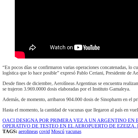
“En pocos días se confirmaron varias operaciones concatenadas, lo cu
logística que lo hace posible” expresó Pablo Ceriani, Presidente de A
Desde fines de diciembre, Aerolíneas Argentinas se encuentra realizan
se trajeron 3.969.0000 dosis elaboradas por el Instituto Gamaleya.
Además, de momento, arribaron 904.000 dosis de Sinopharm en el pri
Hasta el momento, la cantidad de vacunas que llegaron al país en vue
OACI DESIGNA POR PRIMERA VEZ A UN ARGENTINO EN
OPERATIVO DE TESTEO EN EL AEROPUERTO DE EZEIZA.
TAGS:
aerolineas
covid
Moscú
vacunas