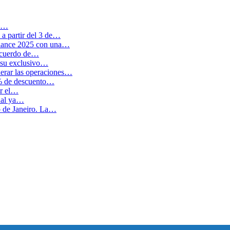
en…
a partir del 3 de…
balance 2025 con una…
 acuerdo de…
 su exclusivo…
erar las operaciones…
0% de descuento…
ar el…
cual ya…
o de Janeiro. La…