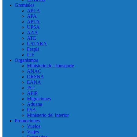
Gremiales
APLA
APA
APTA
UPSA
AAA
ATE
USTARA
Fespla
ITF
Organísmos
Ministerio de Transporte
ANAC
ORSNA
EANA
JST
AFIP
Migraciones
Aduana
PSA
Ministerio del Interior
Promociones
Vuelos
Viajes