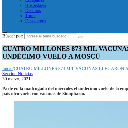
Escapadas
Hospedajes
Destinos
Tours
Descuentos
Búscar por:
CUATRO MILLONES 873 MIL VACUNA
UNDÉCIMO VUELO A MOSCÚ
Inicio
/
CUATRO MILLONES 873 MIL VACUNAS LLEGARON A
Sección Noticias
|
30 marzo, 2021
Parte en la madrugada del miércoles el undécimo vuelo de la empr
país otro vuelo con vacunas de Sinopharm.