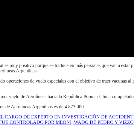
al es muy positivo porque se traduce en más personas que van a estar p
erolíneas Argentinas.
do operaciones de vuelo especiales con el objetivo de traer vacunas al
mer vuelo de Aerolíneas hacia la República Popular China completado 
los de Aerolíneas Argentinas es de 4.873.000.
 EL CARGO DE EXPERTO EN INVESTIGACIÓN DE ACCIDE
 FUE CONTROLADO POR MEONI, WADO DE PEDRO Y VIZZO