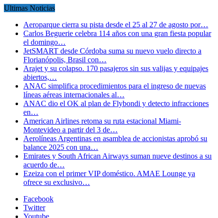
Ultimas Noticias
Aeroparque cierra su pista desde el 25 al 27 de agosto por…
Carlos Beguerie celebra 114 años con una gran fiesta popular
el domingo…
JetSMART desde Córdoba suma su nuevo vuelo directo a
Florianópolis, Brasil con…
Arajet y su colapso. 170 pasajeros sin sus valijas y equipajes
abiertos,…
ANAC simplifica procedimientos para el ingreso de nuevas
líneas aéreas internacionales al…
ANAC dio el OK al plan de Flybondi y detecto infracciones
en…
American Airlines retoma su ruta estacional Miami-
Montevideo a partir del 3 de…
Aerolíneas Argentinas en asamblea de accionistas aprobó su
balance 2025 con una…
Emirates y South African Airways suman nueve destinos a su
acuerdo de…
Ezeiza con el primer VIP doméstico. AMAE Lounge ya
ofrece su exclusivo…
Facebook
Twitter
Youtube