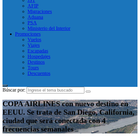
JST
AFIP
Migraciones
Aduana
PSA
Ministerio del Interior
Promociones
Vuelos
Viajes
Escapadas
Hospedajes
Destinos
Tours
Descuentos
Búscar por:
COPA AIRLINES con nuevo destino en
EEUU. Se trata de San Diego, California,
ciudad que será conectada con 4
frecuencias semanales