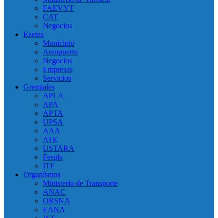
FAEVYT
CAT
Negocios
Ezeiza
Municipio
Aeropuerto
Negocios
Empresas
Servicios
Gremiales
APLA
APA
APTA
UPSA
AAA
ATE
USTARA
Fespla
ITF
Organísmos
Ministerio de Transporte
ANAC
ORSNA
EANA