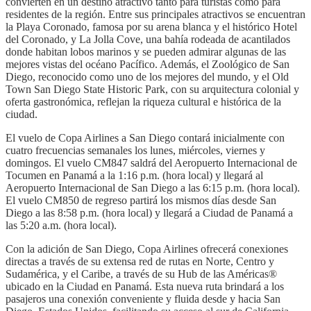
convierten en un destino atractivo tanto para turistas como para
residentes de la región. Entre sus principales atractivos se encuentran
la Playa Coronado, famosa por su arena blanca y el histórico Hotel
del Coronado, y La Jolla Cove, una bahía rodeada de acantilados
donde habitan lobos marinos y se pueden admirar algunas de las
mejores vistas del océano Pacífico. Además, el Zoológico de San
Diego, reconocido como uno de los mejores del mundo, y el Old
Town San Diego State Historic Park, con su arquitectura colonial y
oferta gastronómica, reflejan la riqueza cultural e histórica de la
ciudad.
El vuelo de Copa Airlines a San Diego contará inicialmente con
cuatro frecuencias semanales los lunes, miércoles, viernes y
domingos. El vuelo CM847 saldrá del Aeropuerto Internacional de
Tocumen en Panamá a la 1:16 p.m. (hora local) y llegará al
Aeropuerto Internacional de San Diego a las 6:15 p.m. (hora local).
El vuelo CM850 de regreso partirá los mismos días desde San
Diego a las 8:58 p.m. (hora local) y llegará a Ciudad de Panamá a
las 5:20 a.m. (hora local).
Con la adición de San Diego, Copa Airlines ofrecerá conexiones
directas a través de su extensa red de rutas en Norte, Centro y
Sudamérica, y el Caribe, a través de su Hub de las Américas®
ubicado en la Ciudad en Panamá. Esta nueva ruta brindará a los
pasajeros una conexión conveniente y fluida desde y hacia San