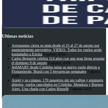
Ultimas noticias
Aeroparque cierra su pista desde el 25 al 27 de agosto por
mantenimiento preventivo, VIDEO. Todos los vuelos serán
trasladados a Ezeiza
8 agosto, 2026
Carlos Beguerie celebra 114 años con una gran fiesta popular
el domingo 9 de agosto
8 agosto, 2026
JetSMART desde Córdoba suma su nuevo vuelo directo a
Florianópolis, Brasil con 5 frecuencias semanales
7 agosto,
2026
Arajet y su colapso. 170 pasajeros sin sus valijas y equipajes
abiertos, vuelos cancelados en Córdoba, Mendoza y Buenos
Aires. Una charla con Carlos Rinzelli
7 agosto, 2026