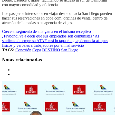
Diego, Estados Unidos, facilitando su acceso al sur de California
con mayor comodidad y eficiencia.
Los pasajeros interesados en viajar desde o hacia San Diego pueden
hacer sus reservaciones en copa.com, oficinas de venta, centro de
atención de llamadas o su agencia de viajes.
Crece el segmento de alta gama en el turismo receptivo
¿Flybondi va a decir que sus empleados son comunistas? Al
sindicato de empresa ATAF casi lo tapa el agua; denuncia ataques
físicos y verbales a trabajadores por el mal servicio
TAGS:
Conexión
Copa
DESTINO
San Diego
Notas relacionadas