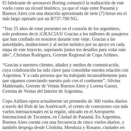
El fabricante de aeronaves Boeing comunicó la realización de este
vuelo como un récord histórico, ya que el viaje entre Panamá y
Buenos Aires con una duración aproximada de siete (7) horas era el
más largo operado por un B737-700 NG.
“Tras 25 años de estar presentes en el corazón de los argentinos,
solo podemos decir ¡GRACIAS! Gracias a los millones de pasajeros
que han confiado en nosotros durante este vieje. Gracias a las
autoridades, instituciones y al sector turístico por su apoyo en cada
etapa de este trayecto, superando juntos los desafíos para volar más
alto”, Christian Rodriguez, Gerente Regional de Copa Airlines.
“Gracias a nuestros clientes, aliados y medios de comunicación,
cuya colaboración ha sido clave para consolidar nuestra relación con
Argentina. Y a cada persona que ha trabajado incansablemente para
que sigamos conectando nuestro país con el continente”, Silvina
Maldonado, Gerente de Ventas Buenos Aires y Lorena Gasser,
Gerenta de Ventas del Interior de Argentina.
Copa Airlines opera actualmente un promedio de 360 vuelos diarios
a través del Hub de las Américas®, el centro de conexiones con más
vuelos internacionales en la región, ubicado en el Aeropuerto
Internacional de Tocumen, en Ciudad de Panamá. En Argentina,
Buenos Aires cuenta con una frecuencia de cinco vuelos diarios, y
también despega desde Córdoba, Mendoza y Rosario, ciudades en