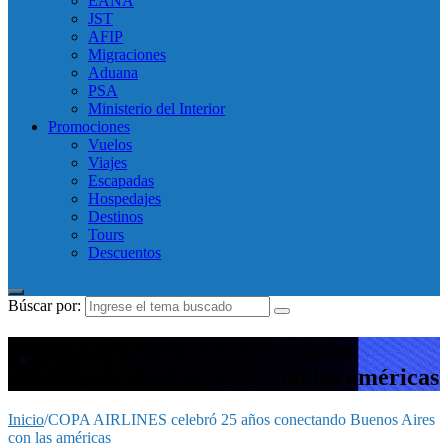
EANA
JST
AFIP
Migraciones
Aduana
PSA
Ministerio del Interior
Promociones
Vuelos
Viajes
Escapadas
Hospedajes
Destinos
Tours
Descuentos
Búscar por:
COPA AIRLINES celebró 25 años
conectando Buenos Aires con las américas
Inicio
/
COPA AIRLINES celebró 25 años conectando Buenos Aires
con las américas