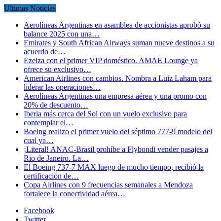
Ultimas Noticias
Aerolíneas Argentinas en asamblea de accionistas aprobó su
balance 2025 con una…
Emirates y South African Airways suman nueve destinos a su
acuerdo de…
Ezeiza con el primer VIP doméstico. AMAE Lounge ya
ofrece su exclusivo…
American Airlines con cambios. Nombra a Luiz Laham para
liderar las operaciones…
Aerolíneas Argentinas una empresa aérea y una promo con
20% de descuento…
Iberia más cerca del Sol con un vuelo exclusivo para
contemplar el…
Boeing realizo el primer vuelo del séptimo 777-9 modelo del
cual ya…
¡Literal! ANAC-Brasil prohíbe a Flybondi vender pasajes a
Rio de Janeiro. La…
El Boeing 737-7 MAX luego de mucho tiempo, recibió la
certificación de…
Copa Airlines con 9 frecuencias semanales a Mendoza
fortalece la conectividad aérea…
Facebook
Twitter