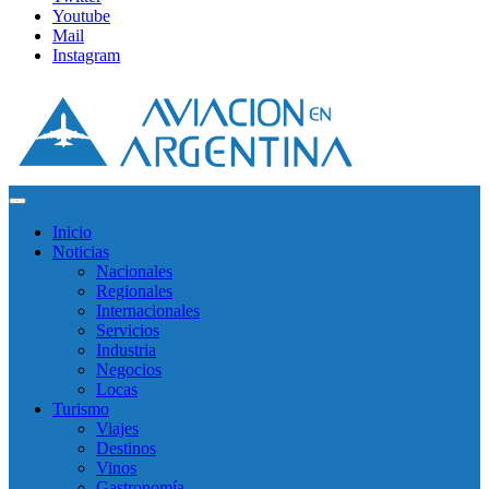
Youtube
Mail
Instagram
Inicio
Noticias
Nacionales
Regionales
Internacionales
Servicios
Industria
Negocios
Locas
Turismo
Viajes
Destinos
Vinos
Gastronomía