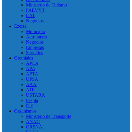
Ministerio de Turismo
FAEVYT
CAT
Negocios
Ezeiza
Municipio
Aeropuerto
Negocios
Empresas
Servicios
Gremiales
APLA
APA
APTA
UPSA
AAA
ATE
USTARA
Fespla
ITF
Organísmos
Ministerio de Transporte
ANAC
ORSNA