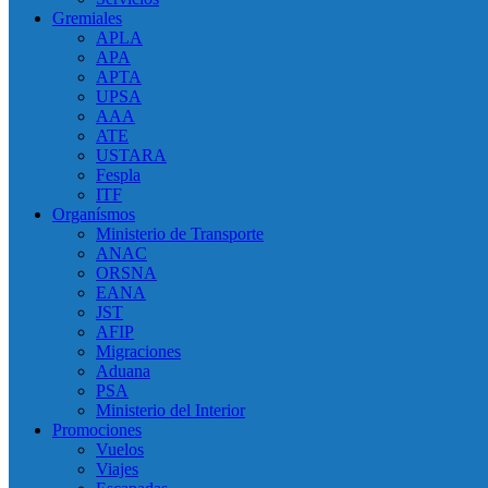
Gremiales
APLA
APA
APTA
UPSA
AAA
ATE
USTARA
Fespla
ITF
Organísmos
Ministerio de Transporte
ANAC
ORSNA
EANA
JST
AFIP
Migraciones
Aduana
PSA
Ministerio del Interior
Promociones
Vuelos
Viajes