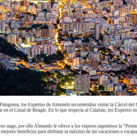
a Patagonia, los Expertos de Almundo recomiendan visitar la Cárcel del 
 el Canal de Beagle. En lo que respecta al Calafate, los Expertos insis
eno auge, por ello Almundo le ofrece a los viajeros argentinos la “Pro
mejores beneficios para disfrutar al máximo de las vacaciones o escap