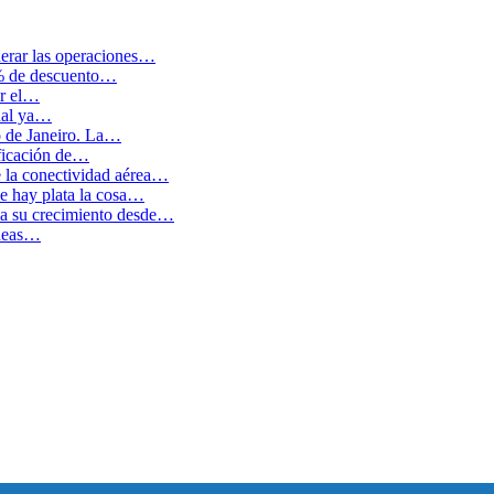
erar las operaciones…
0% de descuento…
ar el…
cual ya…
o de Janeiro. La…
ficación de…
e la conectividad aérea…
 hay plata la cosa…
ida su crecimiento desde…
íneas…