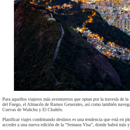
Para aquellos viajeros más aventureros que optan por la travesía de l
del Fuego, el Almacén de Ramos Generales, así como también navegar en
Cuevas de Walichu y El Chaltén.
Planificar viajes combinando destinos es una tendencia que está en pl
acceder a una nueva edición de la “Semana Visa”, donde habrá más y 