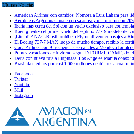
Ultimas Noticias
American Airlines con cambios. Nombra a Luiz Laham para lid
Aerolíneas Argentinas una empresa aérea y una promo con 2
Iberia más cerca del Sol con un vuelo exclusivo para contempl
Boeing realizo el primer vuelo del séptimo 777-9 modelo del 
¡Literal! ANAC-Brasil prohíbe a Flybondi vender pasajes a Ri
El Boeing 737-7 MAX luego de mucho tiempo, recibió la certi
Copa Airlines con 9 frecuencias semanales a Mendoza fortalec
Pobres vacaciones de invierno según INFORME CAME, donde
Delta con nueva ruta a Filipinaas, Los Angeles-Manila consol
Brasil da créditos por casi 1.600 millones de dólares a cuatro l
Facebook
Twitter
Youtube
Mail
Instagram