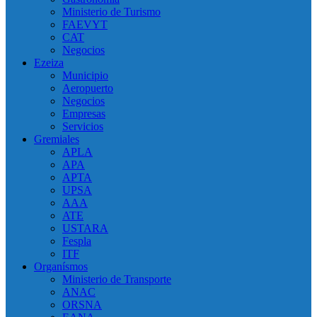
Ministerio de Turismo
FAEVYT
CAT
Negocios
Ezeiza
Municipio
Aeropuerto
Negocios
Empresas
Servicios
Gremiales
APLA
APA
APTA
UPSA
AAA
ATE
USTARA
Fespla
ITF
Organísmos
Ministerio de Transporte
ANAC
ORSNA