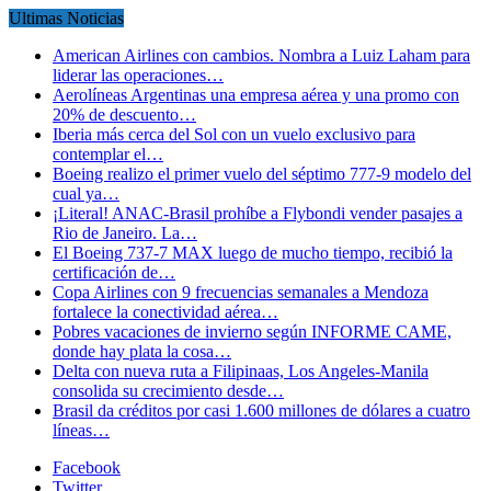
Ultimas Noticias
American Airlines con cambios. Nombra a Luiz Laham para
liderar las operaciones…
Aerolíneas Argentinas una empresa aérea y una promo con
20% de descuento…
Iberia más cerca del Sol con un vuelo exclusivo para
contemplar el…
Boeing realizo el primer vuelo del séptimo 777-9 modelo del
cual ya…
¡Literal! ANAC-Brasil prohíbe a Flybondi vender pasajes a
Rio de Janeiro. La…
El Boeing 737-7 MAX luego de mucho tiempo, recibió la
certificación de…
Copa Airlines con 9 frecuencias semanales a Mendoza
fortalece la conectividad aérea…
Pobres vacaciones de invierno según INFORME CAME,
donde hay plata la cosa…
Delta con nueva ruta a Filipinaas, Los Angeles-Manila
consolida su crecimiento desde…
Brasil da créditos por casi 1.600 millones de dólares a cuatro
líneas…
Facebook
Twitter