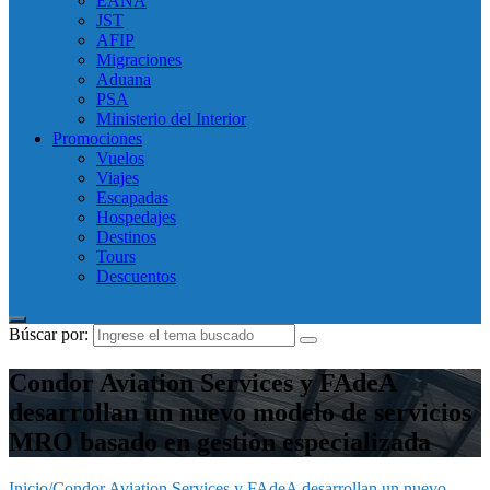
EANA
JST
AFIP
Migraciones
Aduana
PSA
Ministerio del Interior
Promociones
Vuelos
Viajes
Escapadas
Hospedajes
Destinos
Tours
Descuentos
Búscar por:
Condor Aviation Services y FAdeA
desarrollan un nuevo modelo de servicios
MRO basado en gestión especializada
Inicio
/
Condor Aviation Services y FAdeA desarrollan un nuevo