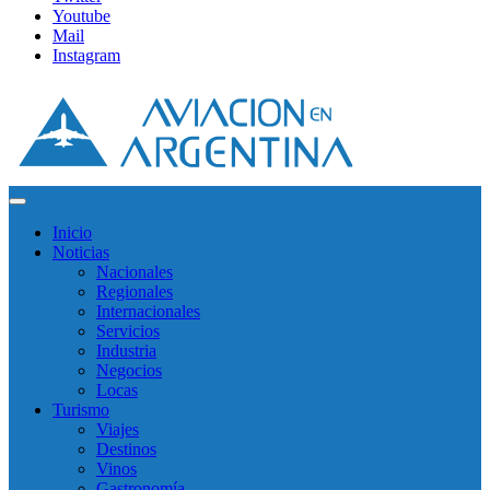
Youtube
Mail
Instagram
Inicio
Noticias
Nacionales
Regionales
Internacionales
Servicios
Industria
Negocios
Locas
Turismo
Viajes
Destinos
Vinos
Gastronomía