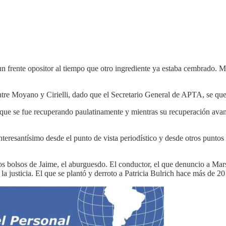
un frente opositor al tiempo que otro ingrediente ya estaba cembrado. Me
ntre Moyano y Cirielli, dado que el Secretario General de APTA, se qu
l que se fue recuperando paulatinamente y mientras su recuperación avan
teresantísimo desde el punto de vista periodístico y desde otros puntos d
os bolsos de Jaime, el aburguesdo. El conductor, el que denuncio a Marsa
a justicia. El que se plantó y derroto a Patricia Bulrich hace más de 20