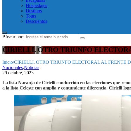
Escapadas
Hospedajes
Destinos
Tours
Descuentos
Búscar por:
CIRIELLI. OTRO TRIUNFO ELECTORA
Inicio
/
CIRIELLI. OTRO TRIUNFO ELECTORAL AL FRENTE D
Nacionales
,
Noticias
|
29 octubre, 2023
La lista Naranja de Cirielli conducción en las elecciones que r
a la lista Celeste con amplia y contundente diferencia. Cirielli l