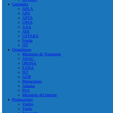
Gremiales
APLA
APA
APTA
UPSA
AAA
ATE
USTARA
Fespla
ITF
Organísmos
Ministerio de Transporte
ANAC
ORSNA
EANA
JST
AFIP
Migraciones
Aduana
PSA
Ministerio del Interior
Promociones
Vuelos
Viajes