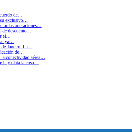
 acuerdo de…
 su exclusivo…
erar las operaciones…
0% de descuento…
ar el…
cual ya…
o de Janeiro. La…
ficación de…
e la conectividad aérea…
 hay plata la cosa…