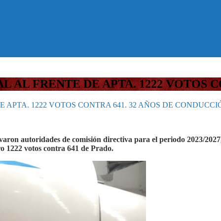
L AL FRENTE DE APTA. 1222 VOTOS C
E APTA. 1222 VOTOS CONTRA 641. 32 AÑOS DE CONDUCCI
enovaron autoridades de comisión directiva para el periodo 2023/20
ogro 1222 votos contra 641 de Prado.