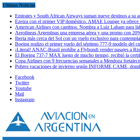
Ultimas Noticias
Emirates y South African Airways suman nueve destinos a su
Ezeiza con el primer VIP doméstico. AMAE Lounge ya ofrece
American Airlines con cambios. Nombra a Luiz Laham para lid
Aerolíneas Argentinas una empresa aérea y una promo con 2
Iberia más cerca del Sol con un vuelo exclusivo para contempl
Boeing realizo el primer vuelo del séptimo 777-9 modelo del 
¡Literal! ANAC-Brasil prohíbe a Flybondi vender pasajes a Ri
El Boeing 737-7 MAX luego de mucho tiempo, recibió la certi
Copa Airlines con 9 frecuencias semanales a Mendoza fortalec
Pobres vacaciones de invierno según INFORME CAME, donde
Facebook
Twitter
Youtube
Mail
Instagram