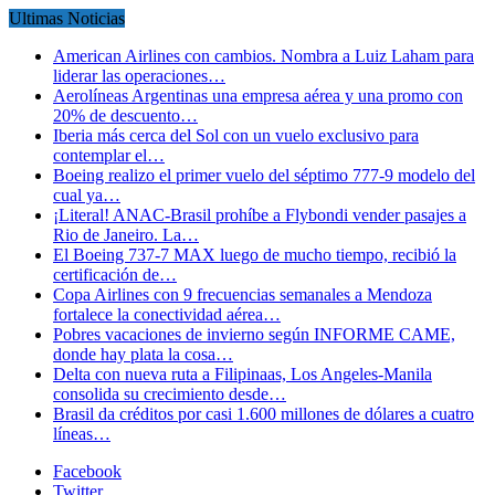
Ultimas Noticias
American Airlines con cambios. Nombra a Luiz Laham para
liderar las operaciones…
Aerolíneas Argentinas una empresa aérea y una promo con
20% de descuento…
Iberia más cerca del Sol con un vuelo exclusivo para
contemplar el…
Boeing realizo el primer vuelo del séptimo 777-9 modelo del
cual ya…
¡Literal! ANAC-Brasil prohíbe a Flybondi vender pasajes a
Rio de Janeiro. La…
El Boeing 737-7 MAX luego de mucho tiempo, recibió la
certificación de…
Copa Airlines con 9 frecuencias semanales a Mendoza
fortalece la conectividad aérea…
Pobres vacaciones de invierno según INFORME CAME,
donde hay plata la cosa…
Delta con nueva ruta a Filipinaas, Los Angeles-Manila
consolida su crecimiento desde…
Brasil da créditos por casi 1.600 millones de dólares a cuatro
líneas…
Facebook
Twitter