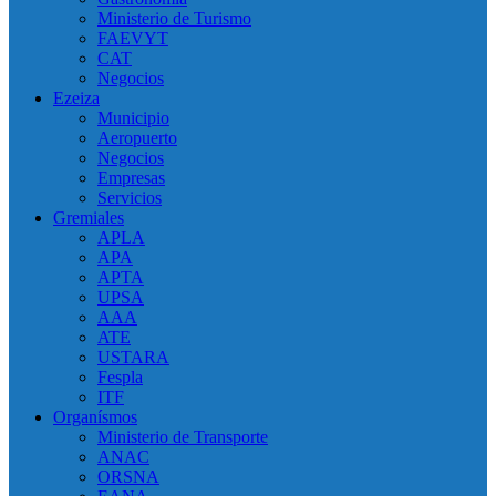
Ministerio de Turismo
FAEVYT
CAT
Negocios
Ezeiza
Municipio
Aeropuerto
Negocios
Empresas
Servicios
Gremiales
APLA
APA
APTA
UPSA
AAA
ATE
USTARA
Fespla
ITF
Organísmos
Ministerio de Transporte
ANAC
ORSNA