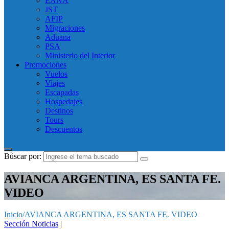
EANA
JST
AFIP
Migraciones
Aduana
PSA
Ministerio del Interior
Promociones
Vuelos
Viajes
Escapadas
Hospedajes
Destinos
Tours
Descuentos
Búscar por:
AVIANCA ARGENTINA, ES SANTA FE.
VIDEO
Inicio
/
AVIANCA ARGENTINA, ES SANTA FE. VIDEO
Sección Noticias
|