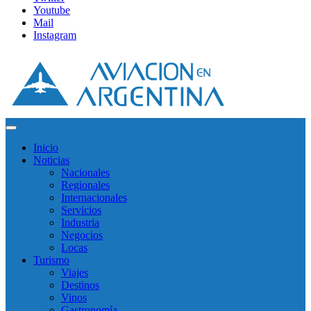
Youtube
Mail
Instagram
Inicio
Noticias
Nacionales
Regionales
Internacionales
Servicios
Industria
Negocios
Locas
Turismo
Viajes
Destinos
Vinos
Gastronomía