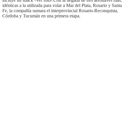
incluye un snack –ver foto-.Con la llegada de tres aeronaves más,
idénticas a la utilizada para volar a Mar del Plata, Rosario y Santa
Fe, la compañía sumara el interprovincial Rosario-Reconquista,
Córdoba y Tucumán en una primera etapa.