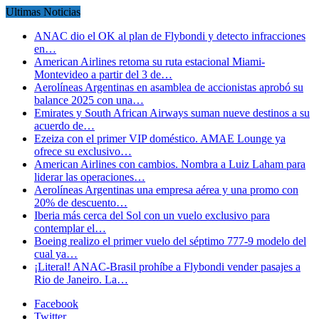
Ultimas Noticias
ANAC dio el OK al plan de Flybondi y detecto infracciones
en…
American Airlines retoma su ruta estacional Miami-
Montevideo a partir del 3 de…
Aerolíneas Argentinas en asamblea de accionistas aprobó su
balance 2025 con una…
Emirates y South African Airways suman nueve destinos a su
acuerdo de…
Ezeiza con el primer VIP doméstico. AMAE Lounge ya
ofrece su exclusivo…
American Airlines con cambios. Nombra a Luiz Laham para
liderar las operaciones…
Aerolíneas Argentinas una empresa aérea y una promo con
20% de descuento…
Iberia más cerca del Sol con un vuelo exclusivo para
contemplar el…
Boeing realizo el primer vuelo del séptimo 777-9 modelo del
cual ya…
¡Literal! ANAC-Brasil prohíbe a Flybondi vender pasajes a
Rio de Janeiro. La…
Facebook
Twitter