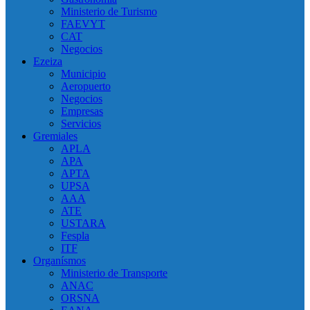
Ministerio de Turismo
FAEVYT
CAT
Negocios
Ezeiza
Municipio
Aeropuerto
Negocios
Empresas
Servicios
Gremiales
APLA
APA
APTA
UPSA
AAA
ATE
USTARA
Fespla
ITF
Organísmos
Ministerio de Transporte
ANAC
ORSNA