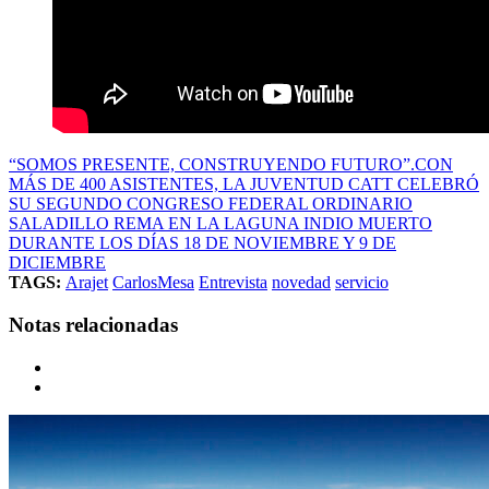
“SOMOS PRESENTE, CONSTRUYENDO FUTURO”.CON
MÁS DE 400 ASISTENTES, LA JUVENTUD CATT CELEBRÓ
SU SEGUNDO CONGRESO FEDERAL ORDINARIO
SALADILLO REMA EN LA LAGUNA INDIO MUERTO
DURANTE LOS DÍAS 18 DE NOVIEMBRE Y 9 DE
DICIEMBRE
TAGS:
Arajet
CarlosMesa
Entrevista
novedad
servicio
Notas relacionadas