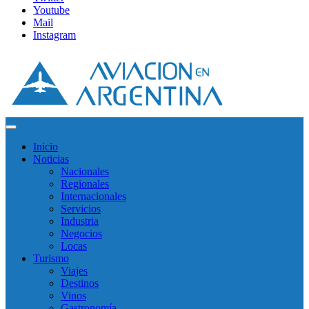
Youtube
Mail
Instagram
Inicio
Noticias
Nacionales
Regionales
Internacionales
Servicios
Industria
Negocios
Locas
Turismo
Viajes
Destinos
Vinos
Gastronomía