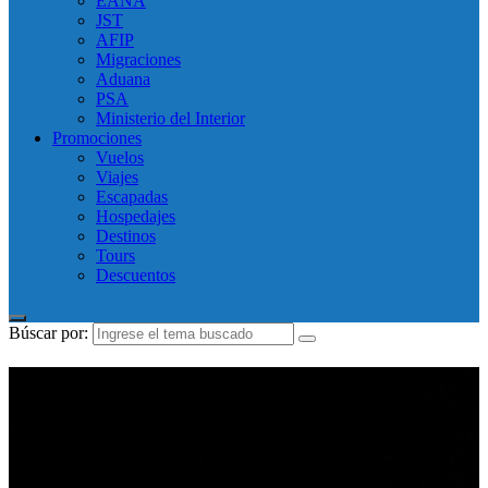
EANA
JST
AFIP
Migraciones
Aduana
PSA
Ministerio del Interior
Promociones
Vuelos
Viajes
Escapadas
Hospedajes
Destinos
Tours
Descuentos
Búscar por:
ARAJET YA VUELA A LA
ARGENTINA. CONOCE TODOS SUS
SERVICIOS A BORDO Y TARIFAS EN
LA ENTREVISTA A CARLOS MESA.