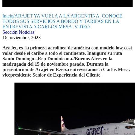
VIDEO
Inicio
/
ARAJET YA VUELA A LA ARGENTINA. CONOCE
TODOS SUS SERVICIOS A BORDO Y TARIFAS EN LA
ENTREVISTA A CARLOS MESA. VIDEO
Sección Noticias
|
16 noviembre, 2023
AraJet, es la primera aerolínea de américa con modelo low cost
volar desde el caribe a todo el continente. Inauguro su ruta
Santo Domingo –Rep Dominicana-/Buenos Aires en la
madrugada del 15 de noviembre pasado. Durante la
presentación de Arajet en Ezeiza entrevistamos a Carlos Mesa,
vicepresidente Senior de Experiencia del Cliente.