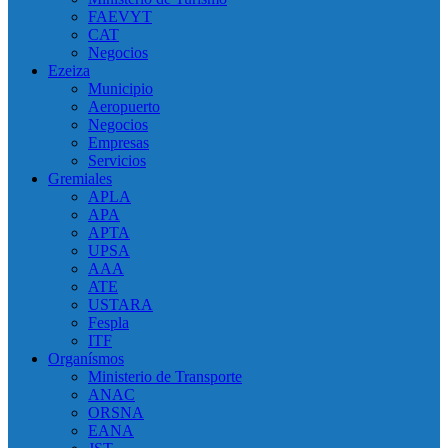
FAEVYT
CAT
Negocios
Ezeiza
Municipio
Aeropuerto
Negocios
Empresas
Servicios
Gremiales
APLA
APA
APTA
UPSA
AAA
ATE
USTARA
Fespla
ITF
Organísmos
Ministerio de Transporte
ANAC
ORSNA
EANA