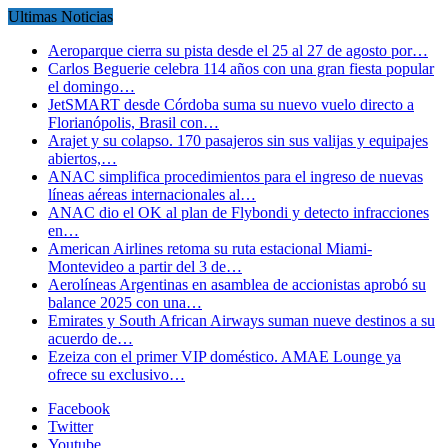
Ultimas Noticias
Aeroparque cierra su pista desde el 25 al 27 de agosto por…
Carlos Beguerie celebra 114 años con una gran fiesta popular
el domingo…
JetSMART desde Córdoba suma su nuevo vuelo directo a
Florianópolis, Brasil con…
Arajet y su colapso. 170 pasajeros sin sus valijas y equipajes
abiertos,…
ANAC simplifica procedimientos para el ingreso de nuevas
líneas aéreas internacionales al…
ANAC dio el OK al plan de Flybondi y detecto infracciones
en…
American Airlines retoma su ruta estacional Miami-
Montevideo a partir del 3 de…
Aerolíneas Argentinas en asamblea de accionistas aprobó su
balance 2025 con una…
Emirates y South African Airways suman nueve destinos a su
acuerdo de…
Ezeiza con el primer VIP doméstico. AMAE Lounge ya
ofrece su exclusivo…
Facebook
Twitter
Youtube