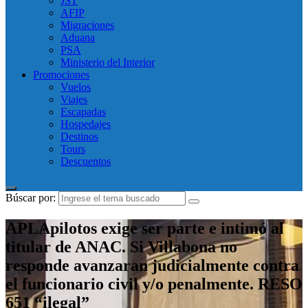
JST
AFIP
Migraciones
Aduana
PSA
Ministerio del Interior
Promociones
Vuelos
Viajes
Escapadas
Hospedajes
Destinos
Tours
Descuentos
Búscar por:
APLApilotos exige ser parte e intimó al
titular de ANAC. Si Villabona no
responde avanzaran judicialmente contra
el funcionario civil y/o penalmente. RESO
651 “ilegal”