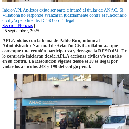
Inicio
/
APLApilotos exige ser parte e intimó al titular de ANAC. Si
Villabona no responde avanzaran judicialmente contra el funcionario
civil y/o penalmente. RESO 651 “ilegal”
Sección Noticias
|
25 septiembre, 2025
APLApilotos con la firma de Pablo Biro, intimo al
Administrador Nacional de Aviación Civil –Villabona-a que
convoque una reunión participativa y derogue la RESO 651. De
lo contrario iniciaran desde APLA acciones civiles y/o penales
en su contra. La Resolución vigente desde el 18 es ilegal por
violar los artículos 248 y 190 del código penal.